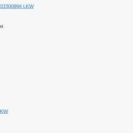
701500994 LKW
94
 LKW