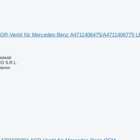
AGR-Ventil für Mercedes-Benz A4711406475/A4711406775 
stesti
O S.R.L.
tieren