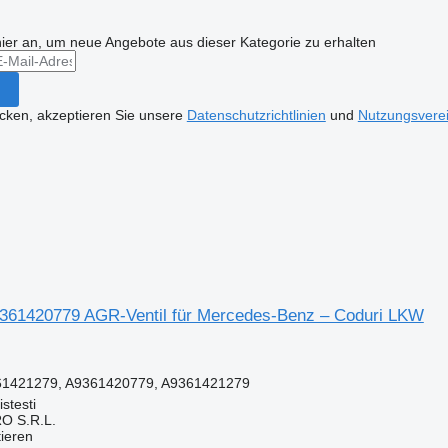
hier an, um neue Angebote aus dieser Kategorie zu erhalten
icken, akzeptieren Sie unsere
Datenschutzrichtlinien
und
Nutzungsvere
361420779 AGR-Ventil für Mercedes-Benz – Coduri LKW
61421279, A9361420779, A9361421279
stesti
O S.R.L.
tieren