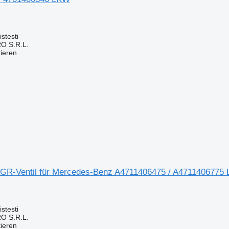
stesti
O S.R.L.
tieren
GR-Ventil für Mercedes-Benz A4711406475 / A4711406775
stesti
O S.R.L.
tieren