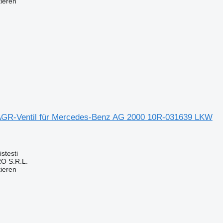
tieren
GR-Ventil für Mercedes-Benz AG 2000 10R-031639 LKW
stesti
O S.R.L.
tieren