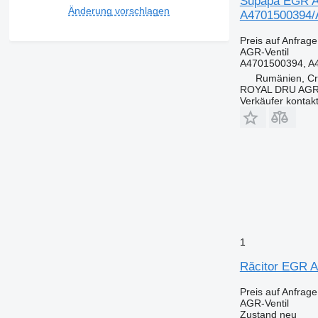
Supapă EGR A
Änderung vorschlagen
A4701500394/
Preis auf Anfrage
AGR-Ventil
A4701500394, A
Rumänien, Cri
ROYAL DRU AGR
Verkäufer kontak
1
Răcitor EGR 
Preis auf Anfrage
AGR-Ventil
Zustand
neu