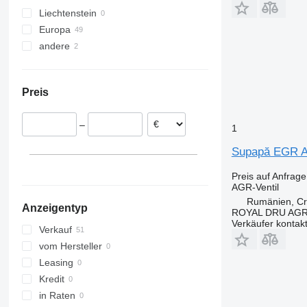
Liechtenstein
Europa
andere
Rumänien
Litauen
Ukraine
Niederlande
Preis
Belgien
Polen
–
Deutschland
1
Portugal
Supapă EGR AG
Italien
Preis auf Anfrage
AGR-Ventil
Rumänien, Cri
Anzeigentyp
ROYAL DRU AGR
Verkäufer kontak
Verkauf
vom Hersteller
Leasing
Kredit
in Raten