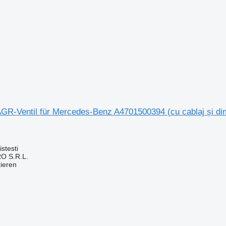
R-Ventil für Mercedes-Benz A4701500394 (cu cablaj și d
stesti
O S.R.L.
tieren