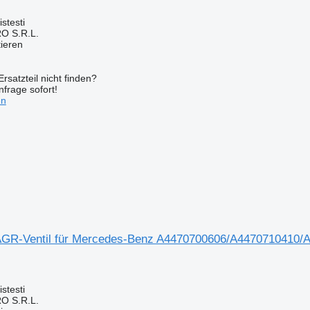
stesti
O S.R.L.
tieren
rsatzteil nicht finden?
frage sofort!
en
GR-Ventil für Mercedes-Benz A4470700606/A4470710410
stesti
O S.R.L.