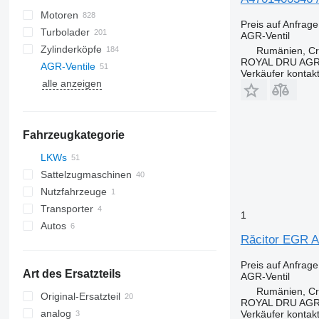
Motoren
Preis auf Anfrage
Turbolader
AGR-Ventil
Zylinderköpfe
Rumänien, Cri
ROYAL DRU AGR
AGR-Ventile
Verkäufer kontak
alle anzeigen
Fahrzeugkategorie
LKWs
Sattelzugmaschinen
Nutzfahrzeuge
Transporter
1
Autos
Răcitor EGR A
Preis auf Anfrage
Art des Ersatzteils
AGR-Ventil
Rumänien, Cri
Original-Ersatzteil
ROYAL DRU AGR
analog
Verkäufer kontak