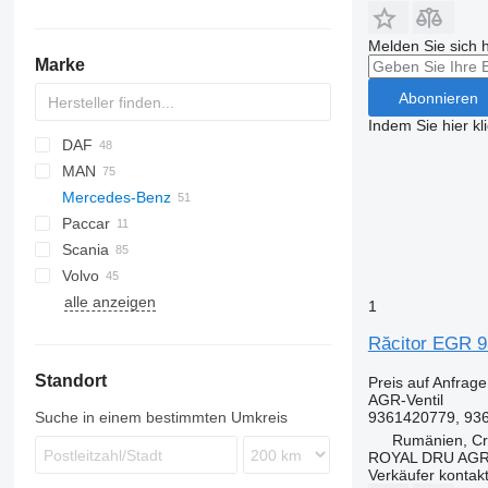
Melden Sie sich 
Marke
Abonnieren
Indem Sie hier kl
DAF
MAN
CF
Daily
Mercedes-Benz
LF
F90
Paccar
XD
TGA
A-Class
Canter
Atleon
Scania
XF
TGL
Actros
Cabstar
T-series
Volvo
XG
TGM
Arocs
R-series
alle anzeigen
TGS
Atego
B-series
1
TGX
FH
Răcitor EGR 9
FL
Standort
Preis auf Anfrage
AGR-Ventil
Suche in einem bestimmten Umkreis
9361420779, 93
Rumänien, Cri
ROYAL DRU AGR
Verkäufer kontak