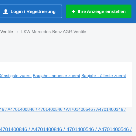
Login / Registrierung
Ihre Anzeige einstellen
Ventile
LKW Mercedes-Benz AGR-Ventile
ünstigste zuerst
Baujahr - neueste zuerst
Baujahr - älteste zuerst
4701400846 / A4701400846 / 4701400546 / A4701400546 /