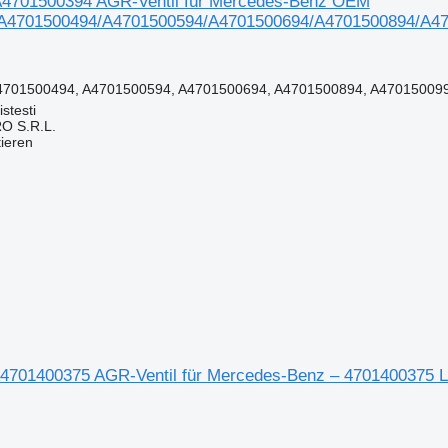
4701500394 AGR-Ventil für Mercedes-Benz OEM
A4701500494/A4701500594/A4701500694/A4701500894/A4
4701500494, A4701500594, A4701500694, A4701500894, A47015009
stesti
O S.R.L.
tieren
A4701400375 AGR-Ventil für Mercedes-Benz – 4701400375