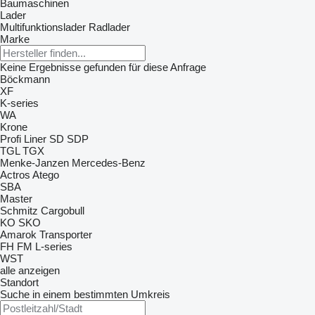
Baumaschinen
Lader
Multifunktionslader
Radlader
Marke
Keine Ergebnisse gefunden für diese Anfrage
Böckmann
XF
K-series
WA
Krone
Profi Liner
SD
SDP
TGL
TGX
Menke-Janzen
Mercedes-Benz
Actros
Atego
SBA
Master
Schmitz Cargobull
KO
SKO
Amarok
Transporter
FH
FM
L-series
WST
alle anzeigen
Standort
Suche in einem bestimmten Umkreis