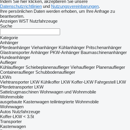
Indem Sie hier klicken, akzeptieren Sie unsere
Datenschutzrichtlinien
und
Nutzungsvereinbarungen
.
Ihre persönlichen Daten werden erhoben, um Ihre Anfrage zu
beantworten.
Anzeigen WST Nutzfahrzeuge
Suche
Kategorie
Anhänger
Pferdeanhänger
Viehanhänger
Kühlanhänger
Pritschenanhänger
Glastransporter Anhänger
PKW-Anhänger
Baumaschinenanhänger
Hundeanhänger
Auflieger
Kühlauflieger
Schiebeplanenauflieger
Viehauflieger
Planenauflieger
Containerauflieger
Schubbodenauflieger
LKWs
Viehtransporter LKW
Kühlkoffer LKW
Koffer-LKW
Fahrgestell LKW
Pferdetransporter LKW
Sattelzugmaschinen
Wohnwagen und Wohnmobile
Wohnmobile
ausgebaute Kastenwagen
teilintegrierte Wohnmobile
Wohnwagen
Autos
Nutzfahrzeuge
Koffer-LKW < 3.5t
Transporter
Kastenwagen