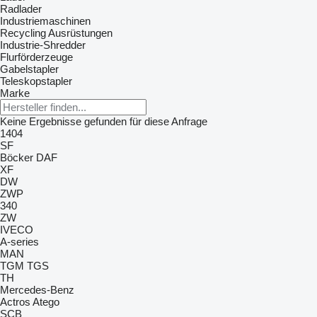
Radlader
Industriemaschinen
Recycling Ausrüstungen
Industrie-Shredder
Flurförderzeuge
Gabelstapler
Teleskopstapler
Marke
Keine Ergebnisse gefunden für diese Anfrage
1404
SF
Böcker
DAF
XF
DW
ZWP
340
ZW
IVECO
A-series
MAN
TGM
TGS
TH
Mercedes-Benz
Actros
Atego
SCB