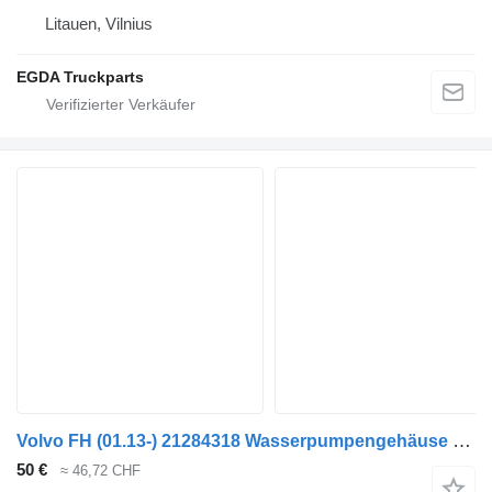
Litauen, Vilnius
EGDA Truckparts
Volvo FH (01.13-) 21284318 Wasserpumpengehäuse für Volvo FH, FM, FMX-4 series (2013-) Sattelzugmaschine
50 €
≈ 46,72 CHF