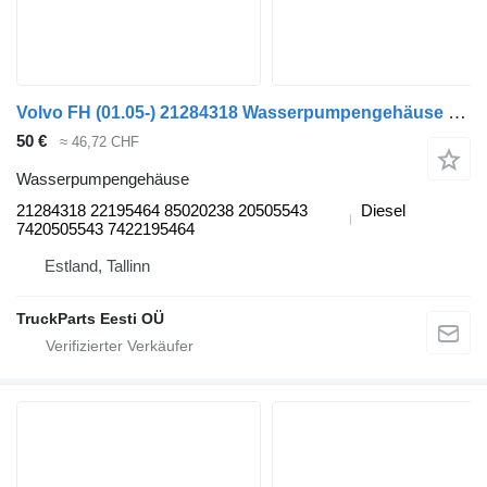
Volvo FH (01.05-) 21284318 Wasserpumpengehäuse für Volvo FH12, FH16, NH12, FH, VNL780 (1993-2014) Sattelzugmaschine
50 €
≈ 46,72 CHF
Wasserpumpengehäuse
21284318 22195464 85020238 20505543
Diesel
7420505543 7422195464
Estland, Tallinn
TruckParts Eesti OÜ