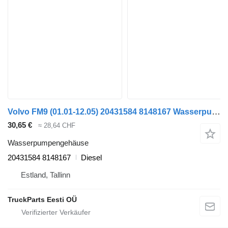
Volvo FM9 (01.01-12.05) 20431584 8148167 Wasserpumpengehäuse für Volvo FM7-FM12, FM, FMX (1998-2014) LKW
30,65 €
≈ 28,64 CHF
Wasserpumpengehäuse
20431584 8148167
Diesel
Estland, Tallinn
TruckParts Eesti OÜ