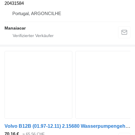
20431584
Portugal, ARGONCILHE
Manaiacar
Volvo B12B (01.97-12.11) 2.15680 Wasserpumpengehäuse für Volvo B6, B7, B9, B10, B12 bus (1978-2011)
70,16 €
≈ 65,56 CHF