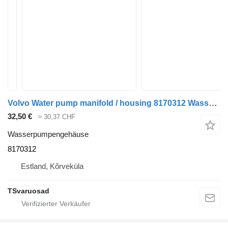
Volvo Water pump manifold / housing 8170312 Wasserpumpengehäuse für Volvo FH12 Sattelzugmaschine
32,50 €
≈ 30,37 CHF
Wasserpumpengehäuse
8170312
Estland, Kõrveküla
TSvaruosad