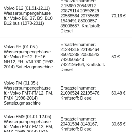
Ersatzteilnummer:
2.15680 20548812
Volvo B12 (01.91-12.11)
20879114 20592629
Wasserpumpengehäuse
20568564 20755669
70,16 €
für Volvo B6, B7, B9, B10,
1549491 85000657
B12 bus (1978-2011)
85006657, Kraftstoff:
Diesel
Ersatzteilnummer:
Volvo FH (01.05-)
21284318 22195464
Wasserpumpengehäuse
85020238 20505543
für Volvo FH12, FH16,
50 €
7420505543
NH12, FH, VNL780 (1993-
7422195464, Kraftstoff:
2014) Sattelzugmaschine
Diesel
Volvo FM (01.05-)
Wasserpumpengehäuse
Ersatzteilnummer:
für Volvo FM7-FM12, FM,
21096524 22195476,
60,48 €
FMX (1998-2014)
Kraftstoff: Diesel
Sattelzugmaschine
Volvo FM9 (01.01-12.05)
Ersatzteilnummer:
Wasserpumpengehäuse
20431584 8148167,
30,65 €
für Volvo FM7-FM12, FM,
Kraftstoff: Diesel
FMX (1998-2014) LKW