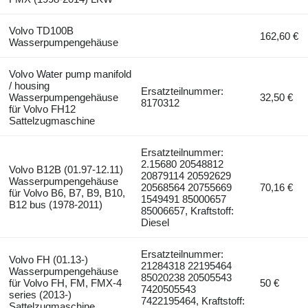
Volvo TD100B
162,60 €
Wasserpumpengehäuse
Volvo Water pump manifold
/ housing
Ersatzteilnummer:
Wasserpumpengehäuse
32,50 €
8170312
für Volvo FH12
Sattelzugmaschine
Ersatzteilnummer:
2.15680 20548812
Volvo B12B (01.97-12.11)
20879114 20592629
Wasserpumpengehäuse
20568564 20755669
70,16 €
für Volvo B6, B7, B9, B10,
1549491 85000657
B12 bus (1978-2011)
85006657, Kraftstoff:
Diesel
Ersatzteilnummer:
Volvo FH (01.13-)
21284318 22195464
Wasserpumpengehäuse
85020238 20505543
für Volvo FH, FM, FMX-4
50 €
7420505543
series (2013-)
7422195464, Kraftstoff:
Sattelzugmaschine