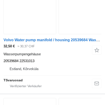
Volvo Water pump manifold / housing 20539684 Wasserpumpengehäuse für Volvo FH-440 Sattelzugmaschine
32,50 €
≈ 30,37 CHF
Wasserpumpengehäuse
20539684 22531013
Estland, Kõrveküla
TSvaruosad