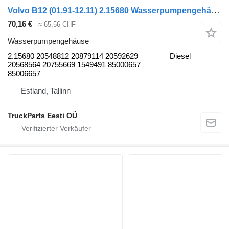
Volvo B12 (01.91-12.11) 2.15680 Wasserpumpengehäuse für Volvo B6, B7, B9, B10, B12 bus (1978-2011)
70,16 €
≈ 65,56 CHF
Wasserpumpengehäuse
2.15680 20548812 20879114 20592629
Diesel
20568564 20755669 1549491 85000657
85006657
Estland, Tallinn
TruckParts Eesti OÜ