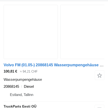
Volvo FM (01.05-) 20868145 Wasserpumpengehäuse für Volvo FM7-FM12, FM, FMX (1998-2014) Sattelzugmaschine
100,81 €
≈ 94,21 CHF
Wasserpumpengehäuse
20868145
Diesel
Estland, Tallinn
TruckParts Eesti OÜ