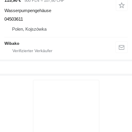
115,90 €
500 PLN
≈ 107,80 CHF
Wasserpumpengehäuse
04503611
Polen, Kojszówka
Wibako