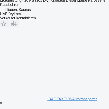
Motorleistung
420 PS (309 kW)
Kraftstoff
Diesel
Marke Karosserie
Kassbohrer
Litauen, Kaunas
UAB "Vykom"
Verkäufer kontaktieren
DAF FAXF105 Autotransporter
8