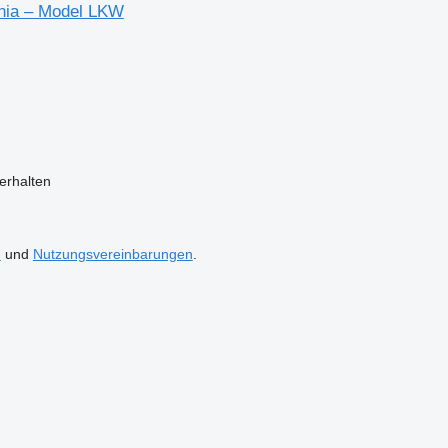
ania – Model LKW
erhalten
n
und
Nutzungsvereinbarungen
.