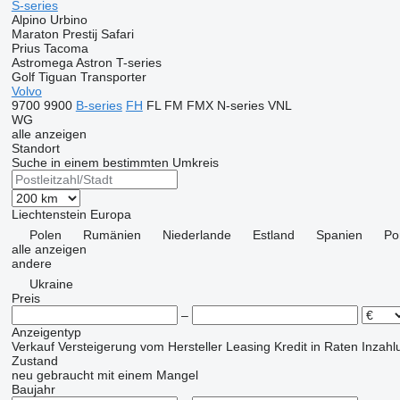
S-series
Alpino
Urbino
Maraton
Prestij
Safari
Prius
Tacoma
Astromega
Astron
T-series
Golf
Tiguan
Transporter
Volvo
9700
9900
B-series
FH
FL
FM
FMX
N-series
VNL
WG
alle anzeigen
Standort
Suche in einem bestimmten Umkreis
Liechtenstein
Europa
Polen
Rumänien
Niederlande
Estland
Spanien
Po
alle anzeigen
andere
Ukraine
Preis
–
Anzeigentyp
Verkauf
Versteigerung
vom Hersteller
Leasing
Kredit
in Raten
Inzahl
Zustand
neu
gebraucht
mit einem Mangel
Baujahr