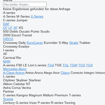
Marke
Keine Ergebnisse gefunden für diese Anfrage
A-series
4-Series
M-Series
X-Series
C-series
Jumper
DAF
CF
LF
XF
XG
500
Doblo
Ducato
Punto
Scudo
2000
Escort
Transit
IVECO
Crossway
Daily
EuroCargo
Eurorider
S-Way
Stralis
Trakker
Crossway
Evadys
I-series
XF
Carnival
Rio
MAN
A-series
F90
LE
Lion's series
TGA
TGE
TGL
TGM
TGS
TGX
Mercedes-Benz
A-Class
Actros
Antos
Arocs
Atego
Axor
Citaro
Conecto
Integro
Intour
L-series
Cityliner
Skyliner
Starliner
Atleon
Cabstar
NT
Astra
Corsa
Vectra
Partner
C-series
Kangoo
Magnum
Midlum
Premium
T-series
Scania
Century
G-series
Irizar
P-series
R-series
Touring