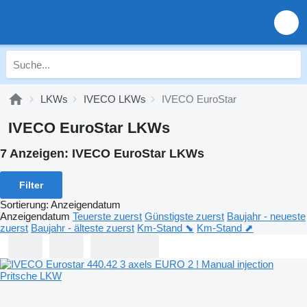
LKWs
IVECO LKWs
IVECO EuroStar
IVECO EuroStar LKWs
7 Anzeigen:
IVECO EuroStar LKWs
Filter
Sortierung
:
Anzeigendatum
Anzeigendatum
Teuerste zuerst
Günstigste zuerst
Baujahr - neueste
zuerst
Baujahr - älteste zuerst
Km-Stand ⬊
Km-Stand ⬈