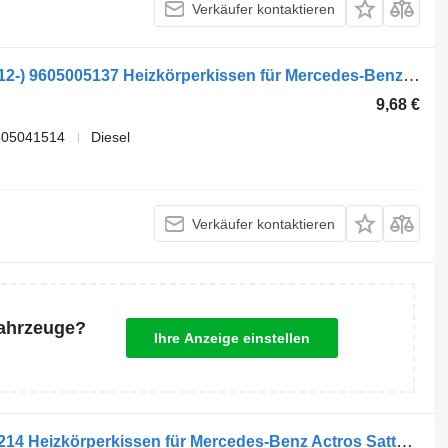
Verkäufer kontaktieren
Mercedes-Benz Actros MP4 1840 (01.12-) 9605005137 Heizkörperkissen für Mercedes-Benz Actros MP4 Antos Arocs (2012-) Sattelzugmaschine
9,68 €
605041514
Diesel
Verkäufer kontaktieren
Fahrzeuge?
Ihre Anzeige einstellen
Mercedes-Benz Kühlerpad A9605040214 Heizkörperkissen für Mercedes-Benz Actros Sattelzugmaschine