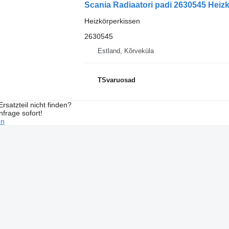
Scania Radiaatori padi 2630545 Heiz
Heizkörperkissen
2630545
Estland, Kõrveküla
TSvaruosad
rsatzteil nicht finden?
frage sofort!
en