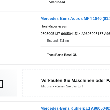
TSvaruosad
Heizkörperkissen
9605005137 9605041514 A9605005137 A9
Estland, Tallinn
TruckParts Eesti OÜ
Verkaufen Sie Maschinen oder 
Mit uns - können Sie das tun!