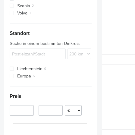
Scania
Actros
Volvo
Antos
R-series
Arocs
Standort
Suche in einem bestimmten Umkreis
Liechtenstein
Europa
Estland
Rumänien
Preis
–