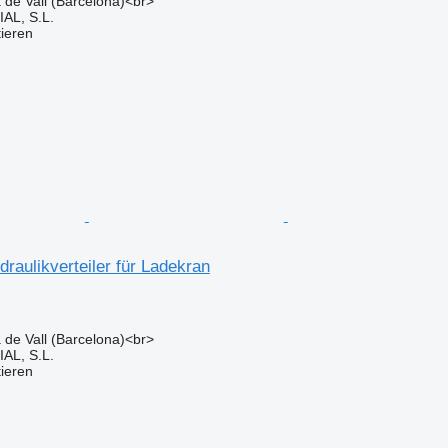
a de Vall (Barcelona)<br>
L, S.L.
tieren
raulikverteiler für Ladekran
a de Vall (Barcelona)<br>
L, S.L.
tieren