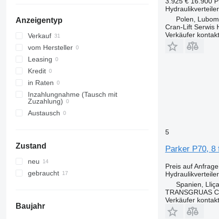
3.925 €
16.900 
Hydraulikverteiler
Polen, Lubom
Anzeigentyp
Cran-Lift Serwis 
Verkäufer kontak
Verkauf
vom Hersteller
Leasing
Kredit
in Raten
Inzahlungnahme (Tausch mit
Zuzahlung)
Austausch
5
Zustand
Parker P70, 8 
neu
Preis auf Anfrage
gebraucht
Hydraulikverteiler
Spanien, Lliç
TRANSGRUAS CIA
Verkäufer kontak
Baujahr