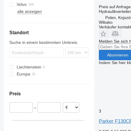
Volvo
PR
TGX
Atego
L-series
Alpino
Preis auf Anfrage
Hydraulikverteiler
alle anzeigen
R-series
Axor
P-series
Urbino
A-series
Polen, Kojsz
Econic
R-series
B-series
Wibako
LK
EC
Verkäufer kontak
Standort
F89
FH
Melden Sie sich 
Suche in einem bestimmten Umkreis
FM
FMX
Abonnieren
L-series
Indem Sie hier kl
Liechtenstein
VNL
Europa
Polen
Spanien
Preis
Estland
Portugal
–
3
Parker F130CF 