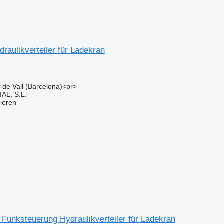
raulikverteiler für Ladekran
a de Vall (Barcelona)<br>
L, S.L.
tieren
 Funksteuerung Hydraulikverteiler für Ladekran