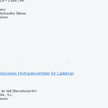
PLN
≈ 3.668 CHF
ierz
Hydraulika Siłowa
tieren
funciones Hydraulikverteiler für Ladekran
a de Vall (Barcelona)<br>
L, S.L.
tieren