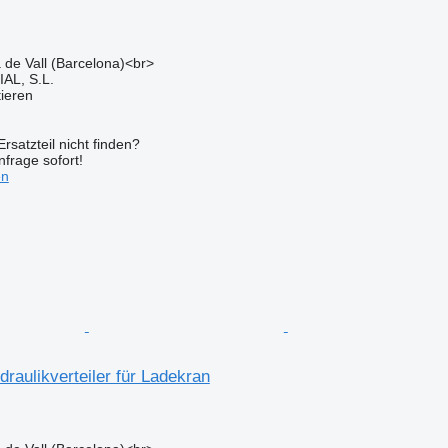
a de Vall (Barcelona)<br>
L, S.L.
tieren
rsatzteil nicht finden?
frage sofort!
en
raulikverteiler für Ladekran