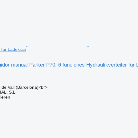
r für Ladekran
uidor manual Parker P70, 6 funciones Hydraulikverteiler für
a de Vall (Barcelona)<br>
L, S.L.
tieren