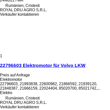
24MB22TWA
Rumänien, Cristesti
ROYAL DRU AGRO S.R.L.
Verkäufer kontaktieren
1
22796603 Elektromotor für Volvo LKW
Preis auf Anfrage
Elektromotor
22796603, 21993838, 22600982, 21866592, 21939120,
21848387, 21666159, 22024404, 85020700, 85021742,...
Elektro
Rumänien, Cristesti
ROYAL DRU AGRO S.R.L.
Verkäufer kontaktieren