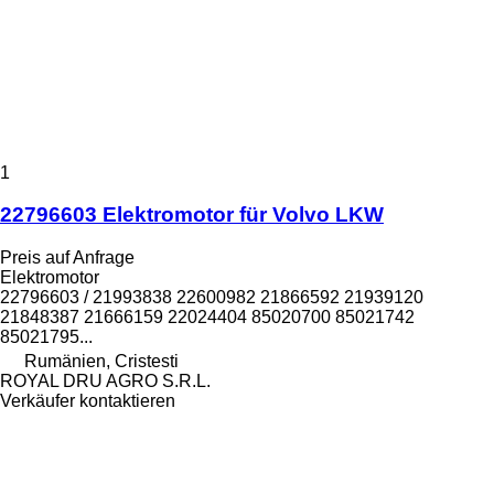
1
22796603 Elektromotor für Volvo LKW
Preis auf Anfrage
Elektromotor
22796603 / 21993838 22600982 21866592 21939120
21848387 21666159 22024404 85020700 85021742
85021795...
Rumänien, Cristesti
ROYAL DRU AGRO S.R.L.
Verkäufer kontaktieren