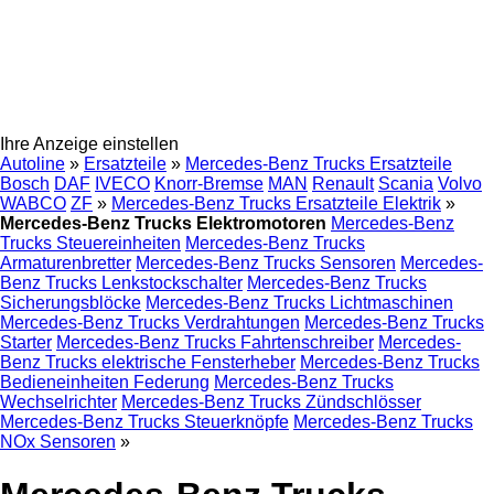
Ihre Anzeige einstellen
Autoline
»
Ersatzteile
»
Mercedes-Benz Trucks Ersatzteile
Bosch
DAF
IVECO
Knorr-Bremse
MAN
Renault
Scania
Volvo
WABCO
ZF
»
Mercedes-Benz Trucks Ersatzteile Elektrik
»
Mercedes-Benz Trucks Elektromotoren
Mercedes-Benz
Trucks Steuereinheiten
Mercedes-Benz Trucks
Armaturenbretter
Mercedes-Benz Trucks Sensoren
Mercedes-
Benz Trucks Lenkstockschalter
Mercedes-Benz Trucks
Sicherungsblöcke
Mercedes-Benz Trucks Lichtmaschinen
Mercedes-Benz Trucks Verdrahtungen
Mercedes-Benz Trucks
Starter
Mercedes-Benz Trucks Fahrtenschreiber
Mercedes-
Benz Trucks elektrische Fensterheber
Mercedes-Benz Trucks
Bedieneinheiten Federung
Mercedes-Benz Trucks
Wechselrichter
Mercedes-Benz Trucks Zündschlösser
Mercedes-Benz Trucks Steuerknöpfe
Mercedes-Benz Trucks
NOx Sensoren
»