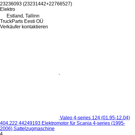
23236093 (23231442+22766527)
Elektro
Estland, Tallinn
TruckParts Eesti OÜ
Verkäufer kontaktieren
Valeo 4-series 124 (01.95-12.04)
404.222 44249193 Elektromotor für Scania 4-series (1995-
2006) Sattelzugmaschine
4