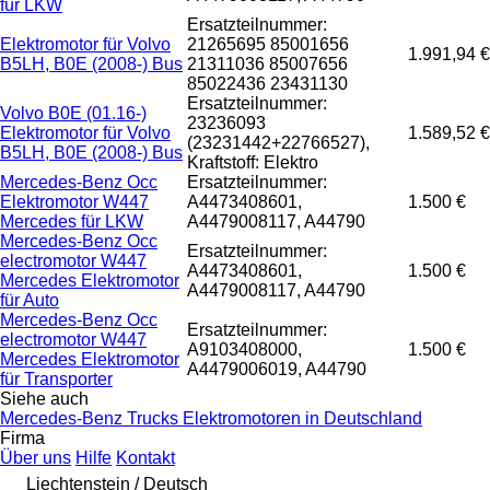
für LKW
Ersatzteilnummer:
Elektromotor für Volvo
21265695 85001656
1.991,94 €
B5LH, B0E (2008-) Bus
21311036 85007656
85022436 23431130
Ersatzteilnummer:
Volvo B0E (01.16-)
23236093
Elektromotor für Volvo
1.589,52 €
(23231442+22766527),
B5LH, B0E (2008-) Bus
Kraftstoff: Elektro
Mercedes-Benz Occ
Ersatzteilnummer:
Elektromotor W447
A4473408601,
1.500 €
Mercedes für LKW
A4479008117, A44790
Mercedes-Benz Occ
Ersatzteilnummer:
electromotor W447
A4473408601,
1.500 €
Mercedes Elektromotor
A4479008117, A44790
für Auto
Mercedes-Benz Occ
Ersatzteilnummer:
electromotor W447
A9103408000,
1.500 €
Mercedes Elektromotor
A4479006019, A44790
für Transporter
Siehe auch
Mercedes-Benz Trucks Elektromotoren in Deutschland
Firma
Über uns
Hilfe
Kontakt
Liechtenstein / Deutsch