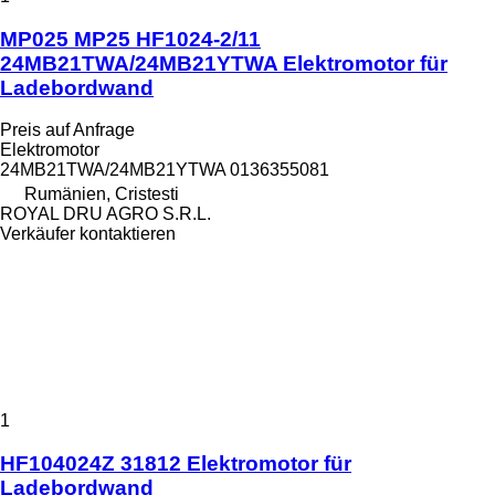
MP025 MP25 HF1024-2/11
24MB21TWA/24MB21YTWA Elektromotor für
Ladebordwand
Preis auf Anfrage
Elektromotor
24MB21TWA/24MB21YTWA 0136355081
Rumänien, Cristesti
ROYAL DRU AGRO S.R.L.
Verkäufer kontaktieren
1
HF104024Z 31812 Elektromotor für
Ladebordwand