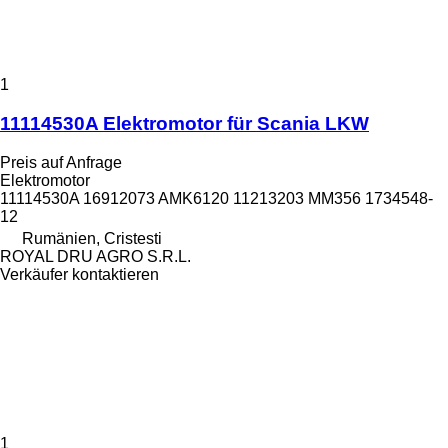
1
11114530A Elektromotor für Scania LKW
Preis auf Anfrage
Elektromotor
11114530A 16912073 AMK6120 11213203 MM356 1734548-
12
Rumänien, Cristesti
ROYAL DRU AGRO S.R.L.
Verkäufer kontaktieren
1