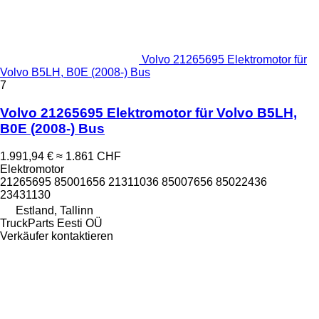
Volvo 21265695 Elektromotor für
Volvo B5LH, B0E (2008-) Bus
7
Volvo 21265695 Elektromotor für Volvo B5LH,
B0E (2008-) Bus
1.991,94 €
≈ 1.861 CHF
Elektromotor
21265695 85001656 21311036 85007656 85022436
23431130
Estland, Tallinn
TruckParts Eesti OÜ
Verkäufer kontaktieren