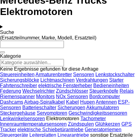
Mercedes-Benz Trucks
Elektromotoren
Suche
(Ersatzteilnummer, Marke, Modell, Ersatzteil)
Kategorie
Keine Ergebnisse gefunden für diese Anfrage
Steuereinheiten
Armaturenbretter
Sensoren
Lenkstockschalter
Sicherungsblöcke
Lichtmaschinen
Verdrahtungen
Starter
Fahrtenschreiber
elektrische Fensterheber
Bedieneinheiten
Federung
Wechselrichter
Zündschlösser
Steuerknöpfe
Relais
Riemenspanner
Monitors
NOx Sensoren
Bordcomputer
Dashcams
Airbag-Spiralkabel
Kabel
Hupen
Antennen
ESP-
Sensoren
Batterieschalter
Sicherungen
Akkumulatoren
Steckergehäuse
Servomotoren
Geschwindigkeitssensoren
Lenkwinkelsensoren
Elektromotoren
Tachometer
Innenraumtemperatursensoren
Zündspulen
Glühkerzen
GPS
Tracker
elektrische Schiebetürantriebe
Generatorriemen
Steuergeräte
Leiterplatten
Linearantriebe
sonstige Ersatzteile