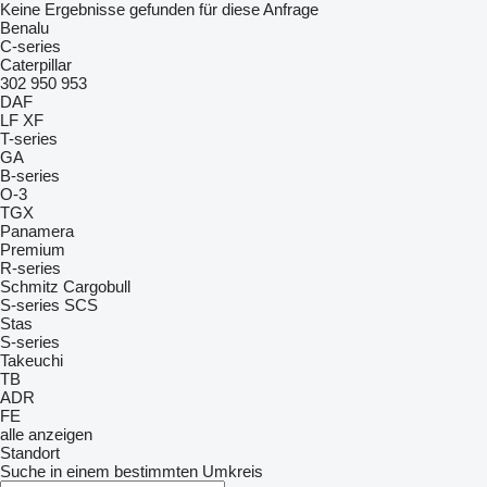
Keine Ergebnisse gefunden für diese Anfrage
Benalu
C-series
Caterpillar
302
950
953
DAF
LF
XF
T-series
GA
B-series
O-3
TGX
Panamera
Premium
R-series
Schmitz Cargobull
S-series
SCS
Stas
S-series
Takeuchi
TB
ADR
FE
alle anzeigen
Standort
Suche in einem bestimmten Umkreis