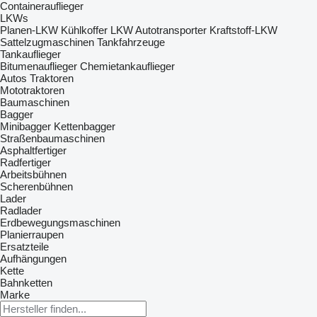
Containerauflieger
LKWs
Planen-LKW
Kühlkoffer LKW
Autotransporter
Kraftstoff-LKW
Sattelzugmaschinen
Tankfahrzeuge
Tankauflieger
Bitumenauflieger
Chemietankauflieger
Autos
Traktoren
Mototraktoren
Baumaschinen
Bagger
Minibagger
Kettenbagger
Straßenbaumaschinen
Asphaltfertiger
Radfertiger
Arbeitsbühnen
Scherenbühnen
Lader
Radlader
Erdbewegungsmaschinen
Planierraupen
Ersatzteile
Aufhängungen
Kette
Bahnketten
Marke