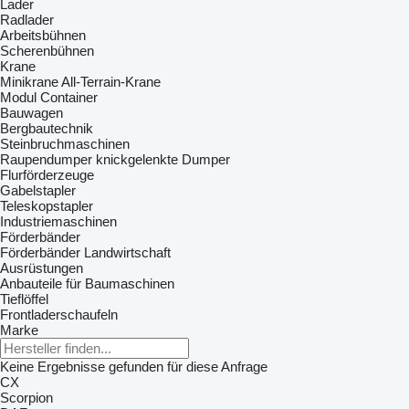
Lader
Radlader
Arbeitsbühnen
Scherenbühnen
Krane
Minikrane
All-Terrain-Krane
Modul Container
Bauwagen
Bergbautechnik
Steinbruchmaschinen
Raupendumper
knickgelenkte Dumper
Flurförderzeuge
Gabelstapler
Teleskopstapler
Industriemaschinen
Förderbänder
Förderbänder Landwirtschaft
Ausrüstungen
Anbauteile für Baumaschinen
Tieflöffel
Frontladerschaufeln
Marke
Keine Ergebnisse gefunden für diese Anfrage
CX
Scorpion