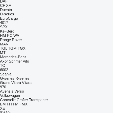
DAF
CF
XF
Ducato
D-series
EuroCargo
4017
SPX
Kel-Berg
HM
PC
WA
Range Rover
MAN
TGL
TGM
TGX
MT
Mercedes-Benz
Axor
Sprinter
Vito
TC
6002
Scania
G-series
R-series
Grand Vitara
Vitara
970
Avensis
Verso
Volkswagen
Caravelle
Crafter
Transporter
BM
FH
FM
FMX
XE
SV
Vio