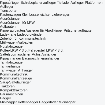
Kippauflieger
Schiebeplanenauflieger
Tieflader Auflieger
Plattformen
Auflieger
Transporter
Kastenwagen
Kleinbusse
leichter Lieferwagen
Ausrüstungen
Ausrüstungen für LKW
Aufbauten
Kipperaufbauten
Ausleger für Abrollkipper
Pritschenaufbauten
Ladekrane
Ladebordwände
Zubehör für Kommunaltechnik
Müllwagen-Aufbauten
Nutzfahrzeuge
Koffer-LKW < 3.5t
Fahrgestell LKW < 3.5t
Sattelzugmaschinen
Autos
Anhänger
Kippanhänger
Baumaschinenanhänger
Tankfahrzeuge
Tankanhänger
Tankwagen Anhänger
Kommunaltechnik
Kommunalfahrzeuge
Saug-Sattelauflieger
Traktoren
Kompakttraktoren
Baumaschinen
Bagger
Minibagger
Kettenbagger
Baggerlader
Midibagger