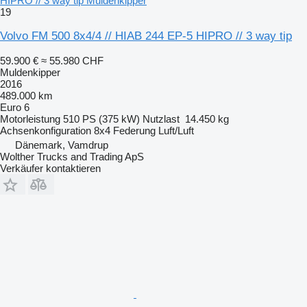
HIPRO // 3 way tip Muldenkipper
19
Volvo FM 500 8x4/4 // HIAB 244 EP-5 HIPRO // 3 way tip
59.900 €
≈ 55.980 CHF
Muldenkipper
2016
489.000 km
Euro 6
Motorleistung
510 PS (375 kW)
Nutzlast
14.450 kg
Achsenkonfiguration
8x4
Federung
Luft/Luft
Dänemark, Vamdrup
Wolther Trucks and Trading ApS
Verkäufer kontaktieren