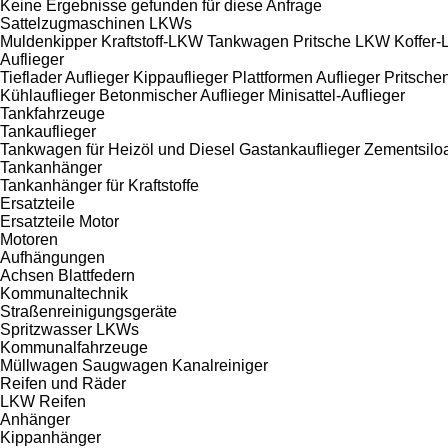
Keine Ergebnisse gefunden für diese Anfrage
Sattelzugmaschinen
LKWs
Muldenkipper
Kraftstoff-LKW
Tankwagen
Pritsche LKW
Koffer
Auflieger
Tieflader Auflieger
Kippauflieger
Plattformen Auflieger
Pritsche
Kühlauflieger
Betonmischer Auflieger
Minisattel-Auflieger
Tankfahrzeuge
Tankauflieger
Tankwagen für Heizöl und Diesel
Gastankauflieger
Zementsiloa
Tankanhänger
Tankanhänger für Kraftstoffe
Ersatzteile
Ersatzteile Motor
Motoren
Aufhängungen
Achsen
Blattfedern
Kommunaltechnik
Straßenreinigungsgeräte
Spritzwasser LKWs
Kommunalfahrzeuge
Müllwagen
Saugwagen
Kanalreiniger
Reifen und Räder
LKW Reifen
Anhänger
Kippanhänger