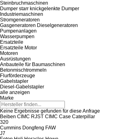
Steinbruchmaschinen
Dumper starr
knickgelenkte Dumper
Industriemaschinen
Stromgeneratoren
Gasgeneratoren
Dieselgeneratoren
Pumpenanlagen
Wasserpumpen
Ersatzteile
Ersatzteile Motor
Motoren
Ausrüstungen
Anbauteile für Baumaschinen
Betonmischtrommeln
Flurförderzeuge
Gabelstapler
Diesel-Gabelstapler
alle anzeigen
Marke
Keine Ergebnisse gefunden für diese Anfrage
Beiben
CIMC RJST
CIMC
Case
Caterpillar
320
Cummins
Dongfeng
FAW
J7
Foton
Heli
Heracles
Howo