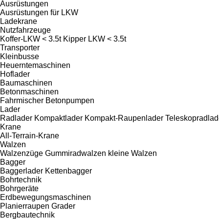
Ausrüstungen
Ausrüstungen für LKW
Ladekrane
Nutzfahrzeuge
Koffer-LKW < 3.5t
Kipper LKW < 3.5t
Transporter
Kleinbusse
Heuerntemaschinen
Hoflader
Baumaschinen
Betonmaschinen
Fahrmischer
Betonpumpen
Lader
Radlader
Kompaktlader
Kompakt-Raupenlader
Teleskopradlad
Krane
All-Terrain-Krane
Walzen
Walzenzüge
Gummiradwalzen
kleine Walzen
Bagger
Baggerlader
Kettenbagger
Bohrtechnik
Bohrgeräte
Erdbewegungsmaschinen
Planierraupen
Grader
Bergbautechnik