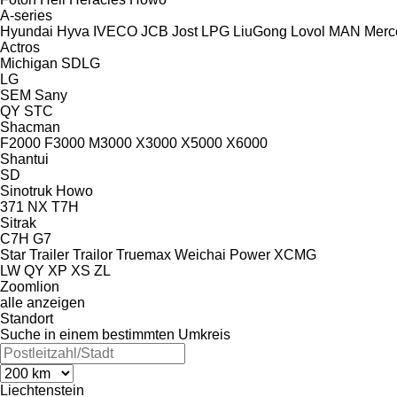
A-series
Hyundai
Hyva
IVECO
JCB
Jost
LPG
LiuGong
Lovol
MAN
Merc
Actros
Michigan
SDLG
LG
SEM
Sany
QY
STC
Shacman
F2000
F3000
M3000
X3000
X5000
X6000
Shantui
SD
Sinotruk Howo
371
NX
T7H
Sitrak
C7H
G7
Star Trailer
Trailor
Truemax
Weichai Power
XCMG
LW
QY
XP
XS
ZL
Zoomlion
alle anzeigen
Standort
Suche in einem bestimmten Umkreis
Liechtenstein