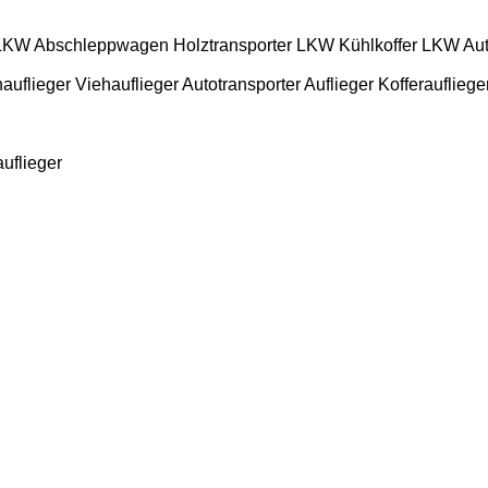
-LKW
Abschleppwagen
Holztransporter LKW
Kühlkoffer LKW
Aut
nauflieger
Viehauflieger
Autotransporter Auflieger
Kofferaufliege
uflieger