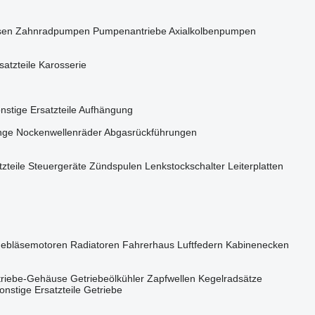
sen
Zahnradpumpen
Pumpenantriebe
Axialkolbenpumpen
satzteile Karosserie
nstige Ersatzteile Aufhängung
nge
Nockenwellenräder
Abgasrückführungen
zteile
Steuergeräte
Zündspulen
Lenkstockschalter
Leiterplatten
ebläsemotoren
Radiatoren
Fahrerhaus Luftfedern
Kabinenecken
etriebe-Gehäuse
Getriebeölkühler
Zapfwellen
Kegelradsätze
onstige Ersatzteile Getriebe