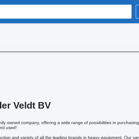
er Veldt BV
mily owned company, offering a wide range of possibilities in purchasin
nd used!
ection and variety of all the leading brands in heavy equipment. Our ya