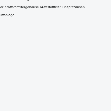
ter
Kraftstofffiltergehäuse
Kraftstofffilter
Einspritzdüsen
puffanlage