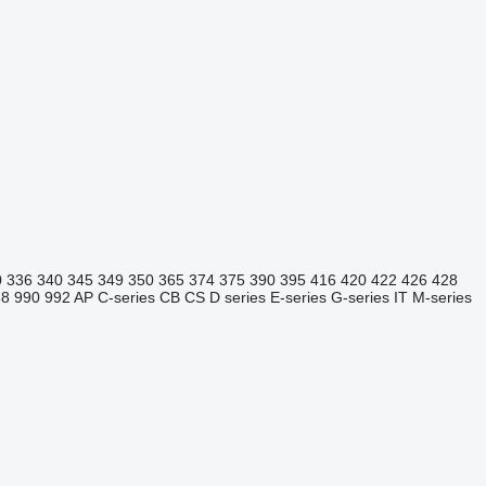
0
336
340
345
349
350
365
374
375
390
395
416
420
422
426
428
88
990
992
AP
C-series
CB
CS
D series
E-series
G-series
IT
M-series