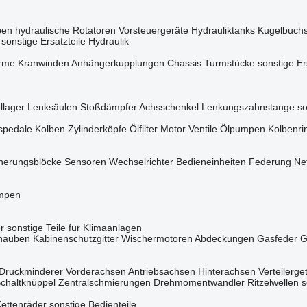
pen
hydraulische Rotatoren
Vorsteuergeräte
Hydrauliktanks
Kugelbuch
sonstige Ersatzteile Hydraulik
rme
Kranwinden
Anhängerkupplungen
Chassis
Turmstücke
sonstige Er
llager
Lenksäulen
Stoßdämpfer
Achsschenkel
Lenkungszahnstange
so
spedale
Kolben
Zylinderköpfe
Ölfilter
Motor Ventile
Ölpumpen
Kolbenri
herungsblöcke
Sensoren
Wechselrichter
Bedieneinheiten Federung
Net
mpen
r
sonstige Teile für Klimaanlagen
hauben
Kabinenschutzgitter
Wischermotoren
Abdeckungen
Gasfeder
G
Druckminderer
Vorderachsen
Antriebsachsen
Hinterachsen
Verteilerg
chaltknüppel
Zentralschmierungen
Drehmomentwandler
Ritzelwellen
s
ettenräder
sonstige Bedienteile