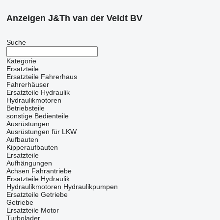
Anzeigen J&Th van der Veldt BV
Suche
Kategorie
Ersatzteile
Ersatzteile Fahrerhaus
Fahrerhäuser
Ersatzteile Hydraulik
Hydraulikmotoren
Betriebsteile
sonstige Bedienteile
Ausrüstungen
Ausrüstungen für LKW
Aufbauten
Kipperaufbauten
Ersatzteile
Aufhängungen
Achsen
Fahrantriebe
Ersatzteile Hydraulik
Hydraulikmotoren
Hydraulikpumpen
Ersatzteile Getriebe
Getriebe
Ersatzteile Motor
Turbolader