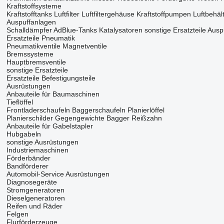
Kraftstoffsysteme
Kraftstofftanks
Luftfilter
Luftfiltergehäuse
Kraftstoffpumpen
Luftbehäl
Auspuffanlagen
Schalldämpfer
AdBlue-Tanks
Katalysatoren
sonstige Ersatzteile Aus
Ersatzteile Pneumatik
Pneumatikventile
Magnetventile
Bremssysteme
Hauptbremsventile
sonstige Ersatzteile
Ersatzteile
Befestigungsteile
Ausrüstungen
Anbauteile für Baumaschinen
Tieflöffel
Frontladerschaufeln
Baggerschaufeln
Planierlöffel
Planierschilder
Gegengewichte Bagger
Reißzahn
Anbauteile für Gabelstapler
Hubgabeln
sonstige Ausrüstungen
Industriemaschinen
Förderbänder
Bandförderer
Automobil-Service Ausrüstungen
Diagnosegeräte
Stromgeneratoren
Dieselgeneratoren
Reifen und Räder
Felgen
Flurförderzeuge