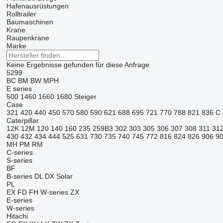
Hafenausrüstungen
Rolltrailer
Baumaschinen
Krane
Raupenkrane
Marke
Keine Ergebnisse gefunden für diese Anfrage
5299
BC
BM
BW
MPH
E series
500
1460
1660
1680
Steiger
Case
321
420
440
450
570
580
590
621
688
695
721
770
788
821
836 C
Caterpillar
12K
12M
120
140
160
235
259B3
302
303
305
306
307
308
311
31
430
432
434
444
525
631
730
735
740
745
772
816
824
826
906
9
MH
PM
RM
C-series
S-series
BF
B-series
DL
DX
Solar
PL
EX
FD
FH
W-series
ZX
E-series
W-series
Hitachi