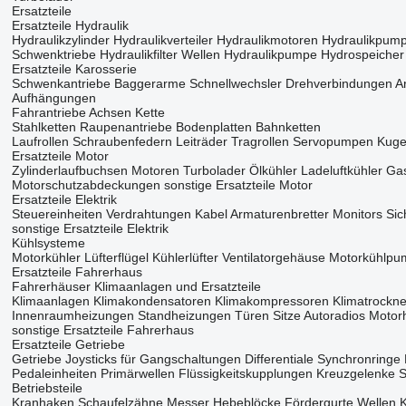
Ersatzteile
Ersatzteile Hydraulik
Hydraulikzylinder
Hydraulikverteiler
Hydraulikmotoren
Hydraulikpum
Schwenktriebe
Hydraulikfilter
Wellen Hydraulikpumpe
Hydrospeicher
Ersatzteile Karosserie
Schwenkantriebe
Baggerarme
Schnellwechsler
Drehverbindungen
A
Aufhängungen
Fahrantriebe
Achsen
Kette
Stahlketten
Raupenantriebe
Bodenplatten
Bahnketten
Laufrollen
Schraubenfedern
Leiträder
Tragrollen
Servopumpen
Kuge
Ersatzteile Motor
Zylinderlaufbuchsen
Motoren
Turbolader
Ölkühler
Ladeluftkühler
Ga
Motorschutzabdeckungen
sonstige Ersatzteile Motor
Ersatzteile Elektrik
Steuereinheiten
Verdrahtungen
Kabel
Armaturenbretter
Monitors
Sic
sonstige Ersatzteile Elektrik
Kühlsysteme
Motorkühler
Lüfterflügel
Kühlerlüfter
Ventilatorgehäuse
Motorkühlpu
Ersatzteile Fahrerhaus
Fahrerhäuser
Klimaanlagen und Ersatzteile
Klimaanlagen
Klimakondensatoren
Klimakompressoren
Klimatrockne
Innenraumheizungen
Standheizungen
Türen
Sitze
Autoradios
Motor
sonstige Ersatzteile Fahrerhaus
Ersatzteile Getriebe
Getriebe
Joysticks für Gangschaltungen
Differentiale
Synchronringe
Pedaleinheiten
Primärwellen
Flüssigkeitskupplungen
Kreuzgelenke
S
Betriebsteile
Kranhaken
Schaufelzähne
Messer
Hebeblöcke
Fördergurte
Wellen
K