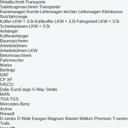
Metallschrott-Transporte
Sattelzugmaschinen
Transporter
Kastenwagen
Kombi-Lieferwagen
leichter Lieferwagen
Kleinbusse
Nutzfahrzeuge
Koffer-LKW < 3.5t
Kühlkoffer LKW < 3.5t
Fahrgestell LKW < 3.5t
Schiebeplanen-LKW < 3.5t
Anhänger
Kofferanhänger
Baumaschinen
Arbeitsbühnen
Arbeitsbühnen-LKW
Betonmaschinen
Fahrmischer
Marke
Berlingo
DAF
CF
XF
IVECO
Daily
EuroCargo
S-Way
Stralis
MAN
TGA
TGS
Mercedes-Benz
Actros
Renault
D-series
D Wide
Kangoo
Magnum
Master
Midlum
Premium
T-series
Trafic