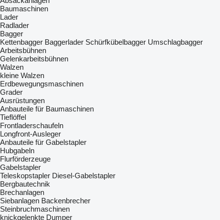
Absackanlagen
Baumaschinen
Lader
Radlader
Bagger
Kettenbagger
Baggerlader
Schürfkübelbagger
Umschlagbagger
Arbeitsbühnen
Gelenkarbeitsbühnen
Walzen
kleine Walzen
Erdbewegungsmaschinen
Grader
Ausrüstungen
Anbauteile für Baumaschinen
Tieflöffel
Frontladerschaufeln
Longfront-Ausleger
Anbauteile für Gabelstapler
Hubgabeln
Flurförderzeuge
Gabelstapler
Teleskopstapler
Diesel-Gabelstapler
Bergbautechnik
Brechanlagen
Siebanlagen‎
Backenbrecher
Steinbruchmaschinen
knickgelenkte Dumper