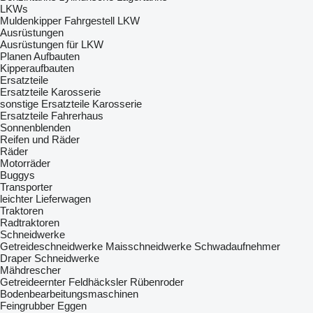
LKWs
Muldenkipper
Fahrgestell LKW
Ausrüstungen
Ausrüstungen für LKW
Planen
Aufbauten
Kipperaufbauten
Ersatzteile
Ersatzteile Karosserie
sonstige Ersatzteile Karosserie
Ersatzteile Fahrerhaus
Sonnenblenden
Reifen und Räder
Räder
Motorräder
Buggys
Transporter
leichter Lieferwagen
Traktoren
Radtraktoren
Schneidwerke
Getreideschneidwerke
Maisschneidwerke
Schwadaufnehmer
Draper Schneidwerke
Mähdrescher
Getreideernter
Feldhäcksler
Rübenroder
Bodenbearbeitungsmaschinen
Feingrubber
Eggen