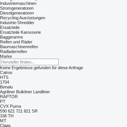
Industriemaschinen
Stromgeneratoren
Dieselgeneratoren
Recycling Ausrüstungen
Industrie-Shredder
Ersatzteile
Ersatzteile Karosserie
Baggerarme
Reifen und Räder
Baumaschinenreifen
Radladerreifen
Marke
Keine Ergebnisse gefunden für diese Anfrage
Catros
HTS
1704
Benalu
Agriliner
Bulkliner
Landliner
RAPTOR
PT
CVX
Puma
590
621
721
821
SR
336
TH
MT
Claas