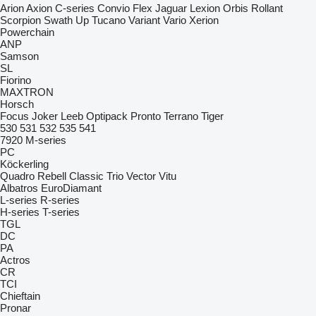
Arion
Axion
C-series
Convio Flex
Jaguar
Lexion
Orbis
Rollant
Scorpion
Swath Up
Tucano
Variant
Vario
Xerion
Powerchain
ANP
Samson
SL
Fiorino
MAXTRON
Horsch
Focus
Joker
Leeb
Optipack
Pronto
Terrano
Tiger
530
531
532
535
541
7920
M-series
PC
Köckerling
Quadro
Rebell Classic
Trio
Vector
Vitu
Albatros
EuroDiamant
L-series
R-series
H-series
T-series
TGL
DC
PA
Actros
CR
TCI
Chieftain
Pronar