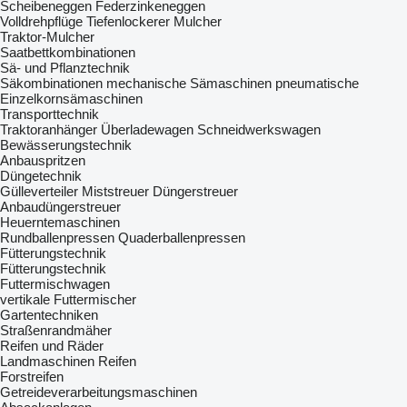
Scheibeneggen
Federzinkeneggen
Volldrehpflüge
Tiefenlockerer
Mulcher
Traktor-Mulcher
Saatbettkombinationen
Sä- und Pflanztechnik
Säkombinationen
mechanische Sämaschinen
pneumatische
Einzelkornsämaschinen
Transporttechnik
Traktoranhänger
Überladewagen
Schneidwerkswagen
Bewässerungstechnik
Anbauspritzen
Düngetechnik
Gülleverteiler
Miststreuer
Düngerstreuer
Anbaudüngerstreuer
Heuerntemaschinen
Rundballenpressen
Quaderballenpressen
Fütterungstechnik
Fütterungstechnik
Futtermischwagen
vertikale Futtermischer
Gartentechniken
Straßenrandmäher
Reifen und Räder
Landmaschinen Reifen
Forstreifen
Getreideverarbeitungsmaschinen