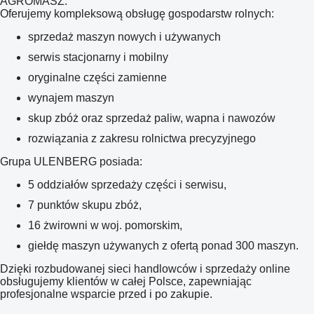
AGROMASZ.
Oferujemy kompleksową obsługę gospodarstw rolnych:
sprzedaż maszyn nowych i używanych
serwis stacjonarny i mobilny
oryginalne części zamienne
wynajem maszyn
skup zbóż oraz sprzedaż paliw, wapna i nawozów
rozwiązania z zakresu rolnictwa precyzyjnego
Grupa ULENBERG posiada:
5 oddziałów sprzedaży części i serwisu,
7 punktów skupu zbóż,
16 żwirowni w woj. pomorskim,
giełdę maszyn używanych z ofertą ponad 300 maszyn.
Dzięki rozbudowanej sieci handlowców i sprzedaży online
obsługujemy klientów w całej Polsce, zapewniając
profesjonalne wsparcie przed i po zakupie.