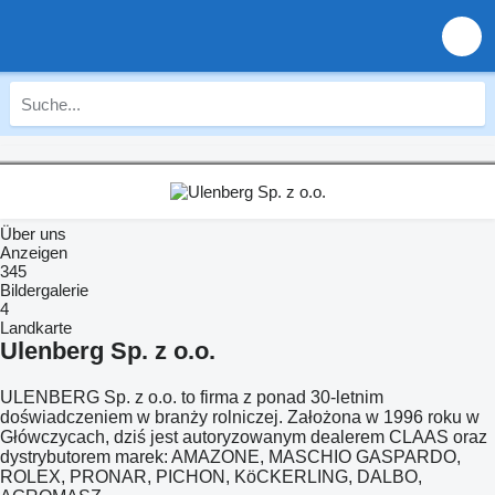
Über uns
Anzeigen
345
Bildergalerie
4
Landkarte
Ulenberg Sp. z o.o.
ULENBERG Sp. z o.o. to firma z ponad 30-letnim
doświadczeniem w branży rolniczej. Założona w 1996 roku w
Główczycach, dziś jest autoryzowanym dealerem CLAAS oraz
dystrybutorem marek: AMAZONE, MASCHIO GASPARDO,
ROLEX, PRONAR, PICHON, KöCKERLING, DALBO,