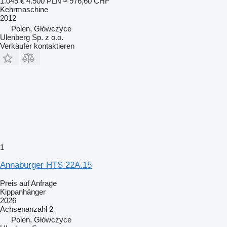
1.045 €
4.500 PLN
≈ 976,60 CHF
Kehrmaschine
2012
Polen, Główczyce
Ulenberg Sp. z o.o.
Verkäufer kontaktieren
1
Annaburger HTS 22A.15
Preis auf Anfrage
Kippanhänger
2026
Achsenanzahl
2
Polen, Główczyce