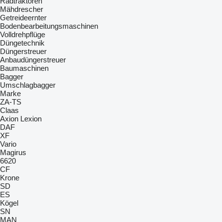
Radtraktoren
Mähdrescher
Getreideernter
Bodenbearbeitungsmaschinen
Volldrehpflüge
Düngetechnik
Düngerstreuer
Anbaudüngerstreuer
Baumaschinen
Bagger
Umschlagbagger
Marke
ZA-TS
Claas
Axion
Lexion
DAF
XF
Vario
Magirus
6620
CF
Krone
SD
ES
Kögel
SN
MAN