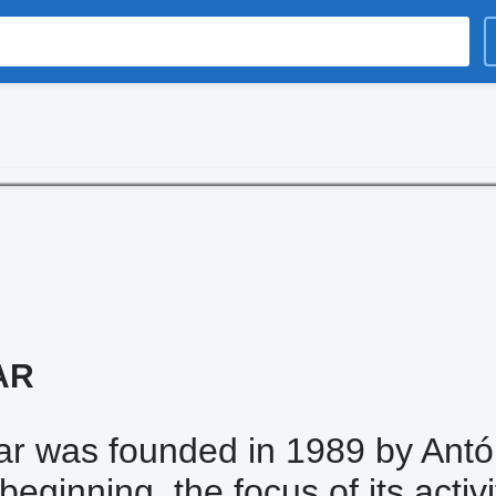
AR
ar was founded in 1989 by Antón
beginning, the focus of its acti