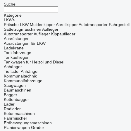
Suche
Kategorie
LKWs
Pritsche LKW
Muldenkipper
Abrollkipper
Autotransporter
Fahrgestel
Sattelzugmaschinen
Auflieger
Autotransporter Auflieger
Kippauflieger
Ausrüstungen
Ausrüstungen für LKW
Ladekrane
Tankfahrzeuge
Tankauflieger
Tankwagen für Heizöl und Diesel
Anhänger
Tieflader Anhänger
Kommunaltechnik
Kommunalfahrzeuge
Saugwagen
Baumaschinen
Bagger
Kettenbagger
Lader
Radlader
Betonmaschinen
Fahrmischer
Erdbewegungsmaschinen
Planierraupen
Grader