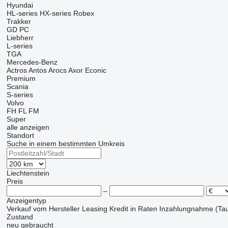
Hyundai
HL-series
HX-series
Robex
Trakker
GD
PC
Liebherr
L-series
TGA
Mercedes-Benz
Actros
Antos
Arocs
Axor
Econic
Premium
Scania
S-series
Volvo
FH
FL
FM
Super
alle anzeigen
Standort
Suche in einem bestimmten Umkreis
Liechtenstein
Preis
–
Anzeigentyp
Verkauf
vom Hersteller
Leasing
Kredit
in Raten
Inzahlungnahme (Tau
Zustand
neu
gebraucht