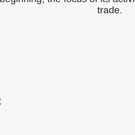
trade.
n
e