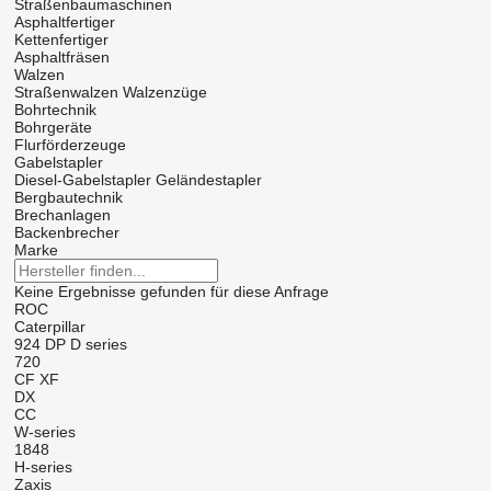
Straßenbaumaschinen
Asphaltfertiger
Kettenfertiger
Asphaltfräsen
Walzen
Straßenwalzen
Walzenzüge
Bohrtechnik
Bohrgeräte
Flurförderzeuge
Gabelstapler
Diesel-Gabelstapler
Geländestapler
Bergbautechnik
Brechanlagen
Backenbrecher
Marke
Keine Ergebnisse gefunden für diese Anfrage
ROC
Caterpillar
924
DP
D series
720
CF
XF
DX
CC
W-series
1848
H-series
Zaxis