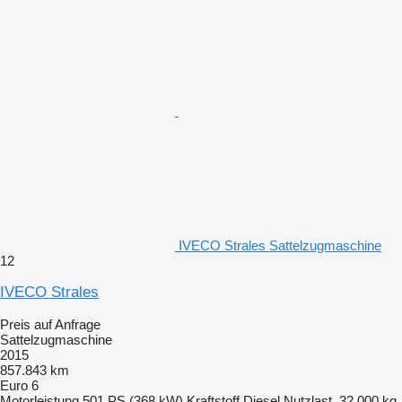
IVECO Strales Sattelzugmaschine
12
IVECO Strales
Preis auf Anfrage
Sattelzugmaschine
2015
857.843 km
Euro 6
Motorleistung
501 PS (368 kW)
Kraftstoff
Diesel
Nutzlast
32.000 kg