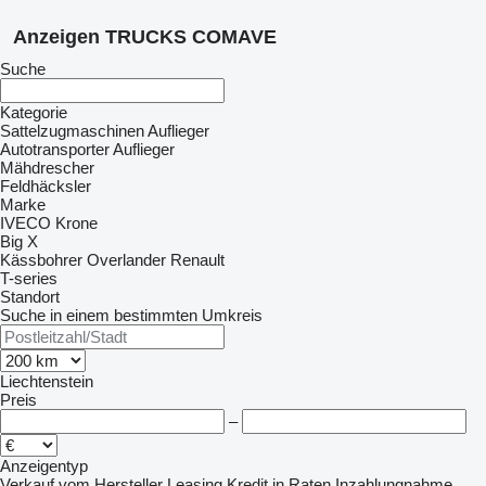
Anzeigen TRUCKS COMAVE
Suche
Kategorie
Sattelzugmaschinen
Auflieger
Autotransporter Auflieger
Mähdrescher
Feldhäcksler
Marke
IVECO
Krone
Big X
Kässbohrer
Overlander
Renault
T-series
Standort
Suche in einem bestimmten Umkreis
Liechtenstein
Preis
–
Anzeigentyp
Verkauf
vom Hersteller
Leasing
Kredit
in Raten
Inzahlungnahme