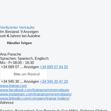
Verifizierter Verkäufer
Im Bestand:
9 Anzeigen
seit
4
Jahren bei Autoline
Händler folgen
Ana Parache
Sprachen:
Spanisch, Englisch
Mo - Fr
08:00 - 16:30
+34 689 07 ...
Anzeigen
+34 689 07 64 92
Bitte um Rückruf
+34 945 30 ...
Anzeigen
+34 945 30 47 20
www.trainar.com
www.facebook.com/trainarsemirremolques
www.instagram.com/trainarsemirremolques/
www.linkedin.com/company/trainar-trailers/
Adresse
Spanien, Baskenland, San Román de San Millán, Polígono Okiturri,