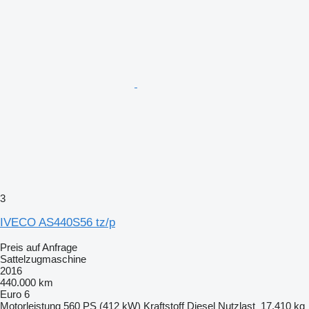
3
IVECO AS440S56 tz/p
Preis auf Anfrage
Sattelzugmaschine
2016
440.000 km
Euro 6
Motorleistung
560 PS (412 kW)
Kraftstoff
Diesel
Nutzlast
17.410 kg