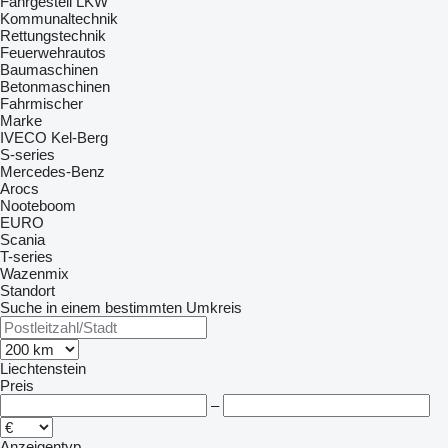
Fahrgestell LKW
Kommunaltechnik
Rettungstechnik
Feuerwehrautos
Baumaschinen
Betonmaschinen
Fahrmischer
Marke
IVECO
Kel-Berg
S-series
Mercedes-Benz
Arocs
Nooteboom
EURO
Scania
T-series
Wazenmix
Standort
Suche in einem bestimmten Umkreis
Liechtenstein
Preis
–
Anzeigentyp