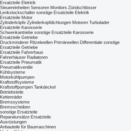
Ersatzteile Elektrik
Steuereinheiten
Sensoren
Monitors
Zündschlösser
Lenkstockschalter
sonstige Ersatzteile Elektrik
Ersatzteile Motor
Zylinderköpfe
Zylinderkopfdichtungen
Motoren
Turbolader
Ersatzteile Karosserie
Schwenkantriebe
sonstige Ersatzteile Karosserie
Ersatzteile Getriebe
Druckminderer
Ritzelwellen
Primärwellen
Differentiale
sonstige
Ersatzteile Getriebe
Ersatzteile Fahrerhaus
Fahrerhäuser
Radiatoren
Ersatzteile Pneumatik
Pneumatikventile
Kühlsysteme
Motorkühlpumpen
Kraftstoffsysteme
Kraftstoffpumpen
Tankdeckel
Betriebsteile
Kettenräder
Bremssysteme
Bremsscheiben
sonstige Ersatzteile
Reparatursätze
Ersatzteile
Ausrüstungen
Anbauteile für Baumaschinen