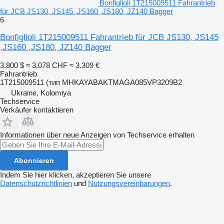
Bonfiglioli 1T215009511 Fahrantrieb
für JCB JS130, JS145 ,JS160 ,JS180, JZ140 Bagger
6
Bonfiglioli 1T215009511 Fahrantrieb für JCB JS130, JS145
,JS160 ,JS180, JZ140 Bagger
3.800 $
≈ 3.078 CHF
≈ 3.309 €
Fahrantrieb
1T215009511 (тип MHKAYABAKTMAGA085VP3209B2
Ukraine, Kolomiya
Techservice
Verkäufer kontaktieren
Informationen über neue Anzeigen von Techservice erhalten
Abonnieren
Indem Sie hier klicken, akzeptieren Sie unsere
Datenschutzrichtlinien
und
Nutzungsvereinbarungen
.