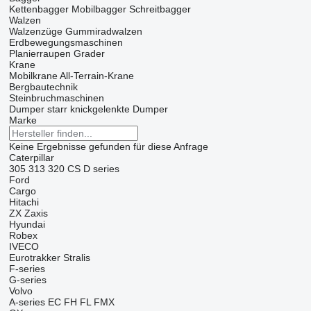
Kettenbagger
Mobilbagger
Schreitbagger
Walzen
Walzenzüge
Gummiradwalzen
Erdbewegungsmaschinen
Planierraupen
Grader
Krane
Mobilkrane
All-Terrain-Krane
Bergbautechnik
Steinbruchmaschinen
Dumper starr
knickgelenkte Dumper
Marke
Keine Ergebnisse gefunden für diese Anfrage
Caterpillar
305
313
320
CS
D series
Ford
Cargo
Hitachi
ZX
Zaxis
Hyundai
Robex
IVECO
Eurotrakker
Stralis
F-series
G-series
Volvo
A-series
EC
FH
FL
FMX