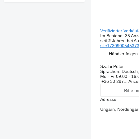
Verifizierter Verkäu
Im Bestand:
35 Anz
seit
2
Jahren bei Au
site17309005453738
Händler folgen
Szalai Péter
Sprachen:
Deutsch,
Mo - Fr
09:00 - 16:
+36 30 297...
Anze
Bitte u
Adresse
Ungarn, Nordungarn