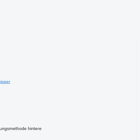
ipper
dungsmethode
hintere