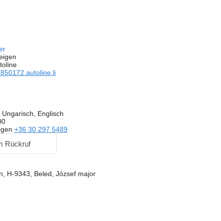
fer
eigen
toline
50172.autoline.li
 Ungarisch, Englisch
00
igen
+36 30 297 5489
m Rückruf
, H-9343, Beled, József major