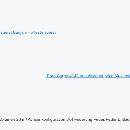
 zuerst
Baujahr - älteste zuerst
Ford Cargo 4142 at a discount price Muldenk
Volumen
28 m³
Achsenkonfiguration
8x4
Federung
Feder/Feder
Entla