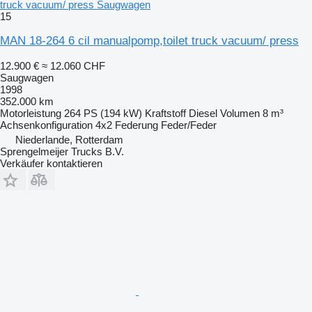
truck vacuum/ press Saugwagen
15
MAN 18-264 6 cil manualpomp,toilet truck vacuum/ press
12.900 €
≈ 12.060 CHF
Saugwagen
1998
352.000 km
Motorleistung
264 PS (194 kW)
Kraftstoff
Diesel
Volumen
8 m³
Achsenkonfiguration
4x2
Federung
Feder/Feder
Niederlande, Rotterdam
Sprengelmeijer Trucks B.V.
Verkäufer kontaktieren