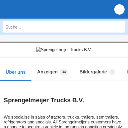
Anzeigen
Bildergalerie
Über uns
34
1
Sprengelmeijer Trucks B.V.
We specialise in sales of tractors, trucks, trailers, semitrailers,
refrigerators and specials. All Sprengelmeijer's customers have
a chance to acquire a vehicle in top running condition previously