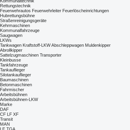
Kommunaltechnik
Rettungstechnik
Feuerwehrautos
Feuerwehrleiter
Feuerlöscheinrichtungen
Hubrettungsbühne
Straßenreinigungsgeräte
Kehrmaschinen
Kommunalfahrzeuge
Saugwagen
LKWs
Tankwagen
Kraftstoff-LKW
Abschleppwagen
Muldenkipper
Abrollkipper
Sattelzugmaschinen
Transporter
Kleinbusse
Tankfahrzeuge
Tankauflieger
Silotankauflieger
Baumaschinen
Betonmaschinen
Fahrmischer
Arbeitsbühnen
Arbeitsbühnen-LKW
Marke
DAF
CF
LF
XF
Transit
MAN
LE
TGA