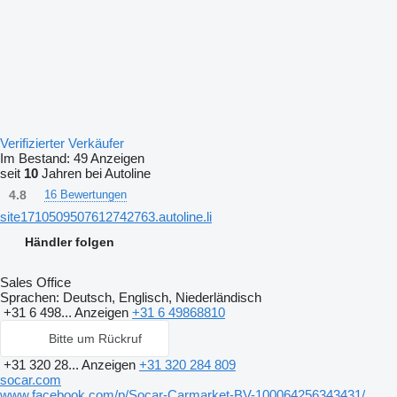
Verifizierter Verkäufer
Im Bestand:
49 Anzeigen
seit
10
Jahren bei Autoline
4.8
16 Bewertungen
site1710509507612742763.autoline.li
Händler folgen
Sales Office
Sprachen:
Deutsch, Englisch, Niederländisch
+31 6 498...
Anzeigen
+31 6 49868810
Bitte um Rückruf
+31 320 28...
Anzeigen
+31 320 284 809
socar.com
www.facebook.com/p/Socar-Carmarket-BV-100064256343431/