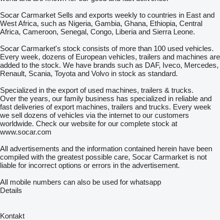
Socar Carmarket Sells and exports weekly to countries in East and
West Africa, such as Nigeria, Gambia, Ghana, Ethiopia, Central
Africa, Cameroon, Senegal, Congo, Liberia and Sierra Leone.
Socar Carmarket's stock consists of more than 100 used vehicles.
Every week, dozens of European vehicles, trailers and machines are
added to the stock. We have brands such as DAF, Iveco, Mercedes,
Renault, Scania, Toyota and Volvo in stock as standard.
Specialized in the export of used machines, trailers & trucks.
Over the years, our family business has specialized in reliable and
fast deliveries of export machines, trailers and trucks. Every week
we sell dozens of vehicles via the internet to our customers
worldwide. Check our website for our complete stock at
www.socar.com
All advertisements and the information contained herein have been
compiled with the greatest possible care, Socar Carmarket is not
liable for incorrect options or errors in the advertisement.
All mobile numbers can also be used for whatsapp
Details
Kontakt