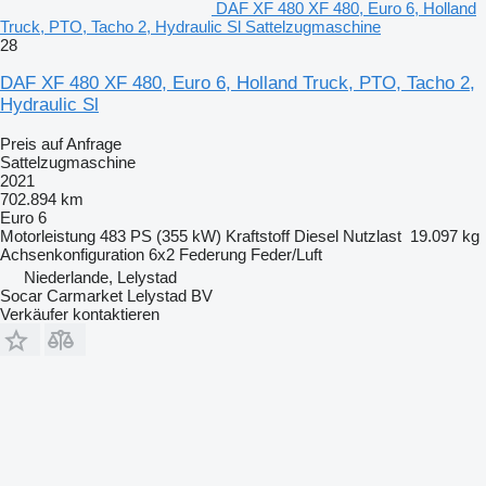
DAF XF 480 XF 480, Euro 6, Holland
Truck, PTO, Tacho 2, Hydraulic Sl Sattelzugmaschine
28
DAF XF 480 XF 480, Euro 6, Holland Truck, PTO, Tacho 2,
Hydraulic Sl
Preis auf Anfrage
Sattelzugmaschine
2021
702.894 km
Euro 6
Motorleistung
483 PS (355 kW)
Kraftstoff
Diesel
Nutzlast
19.097 kg
Achsenkonfiguration
6x2
Federung
Feder/Luft
Niederlande, Lelystad
Socar Carmarket Lelystad BV
Verkäufer kontaktieren