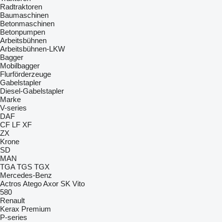
Radtraktoren
Baumaschinen
Betonmaschinen
Betonpumpen
Arbeitsbühnen
Arbeitsbühnen-LKW
Bagger
Mobilbagger
Flurförderzeuge
Gabelstapler
Diesel-Gabelstapler
Marke
V-series
DAF
CF
LF
XF
ZX
Krone
SD
MAN
TGA
TGS
TGX
Mercedes-Benz
Actros
Atego
Axor
SK
Vito
580
Renault
Kerax
Premium
P-series