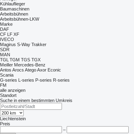
Kühlauflieger
Baumaschinen
Arbeitsbühnen
Arbeitsbühnen-LKW
Marke
DAF
CF
LF
XF
IVECO
Magirus
S-Way
Trakker
SDR
MAN
TGL
TGM
TGS
TGX
Meiller
Mercedes-Benz
Antos
Arocs
Atego
Axor
Econic
Scania
G-series
L-series
P-series
R-series
FM
alle anzeigen
Standort
Suche in einem bestimmten Umkreis
Liechtenstein
Preis
–