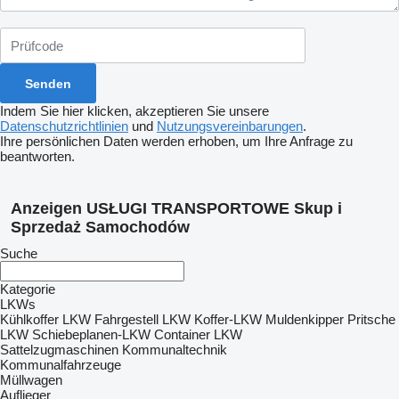
Indem Sie hier klicken, akzeptieren Sie unsere
Datenschutzrichtlinien
und
Nutzungsvereinbarungen
.
Ihre persönlichen Daten werden erhoben, um Ihre Anfrage zu
beantworten.
Anzeigen USŁUGI TRANSPORTOWE Skup i
Sprzedaż Samochodów
Suche
Kategorie
LKWs
Kühlkoffer LKW
Fahrgestell LKW
Koffer-LKW
Muldenkipper
Pritsche
LKW
Schiebeplanen-LKW
Container LKW
Sattelzugmaschinen
Kommunaltechnik
Kommunalfahrzeuge
Müllwagen
Auflieger