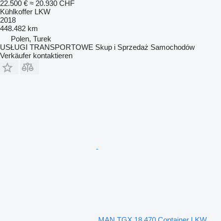
22.500 €
≈ 20.930 CHF
Kühlkoffer LKW
2018
448.482 km
Polen, Turek
USŁUGI TRANSPORTOWE Skup i Sprzedaż Samochodów
Verkäufer kontaktieren
MAN TGX 18.470 Container LKW