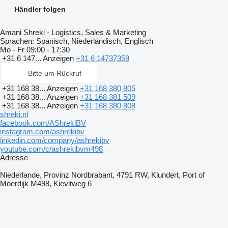
Händler folgen
Amani Shreki - Logistics, Sales & Marketing
Sprachen:
Spanisch, Niederländisch, Englisch
Mo - Fr
09:00 - 17:30
+31 6 147...
Anzeigen
+31 6 14737359
Bitte um Rückruf
+31 168 38...
Anzeigen
+31 168 380 805
+31 168 38...
Anzeigen
+31 168 381 509
+31 168 38...
Anzeigen
+31 168 380 808
shreki.nl
facebook.com/AShrekiBV
instagram.com/ashrekibv
linkedin.com/company/ashrekibv
youtube.com/c/ashrekibvm498
Adresse
Niederlande, Provinz Nordbrabant, 4791 RW, Klundert, Port of
Moerdijk M498, Kievitweg 6