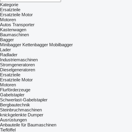
Kategorie
Ersatzteile
Ersatzteile Motor
Motoren
Autos
Transporter
Kastenwagen
Baumaschinen
Bagger
Minibagger
Kettenbagger
Mobilbagger
Lader
Radlader
Industriemaschinen
Stromgeneratoren
Dieselgeneratoren
Ersatzteile
Ersatzteile Motor
Motoren
Flurförderzeuge
Gabelstapler
Schwerlast-Gabelstapler
Bergbautechnik
Steinbruchmaschinen
knickgelenkte Dumper
Ausrüstungen
Anbauteile für Baumaschinen
Tieflöffel