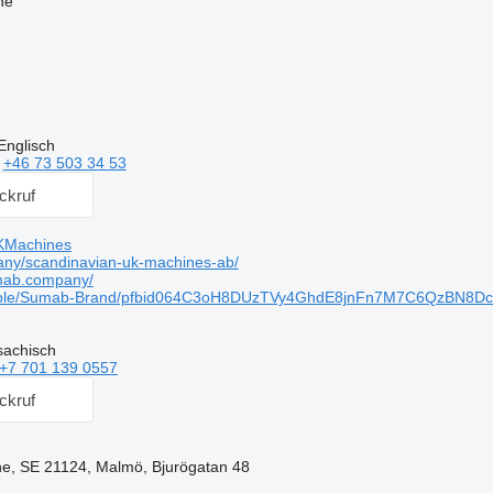
ne
Englisch
n
+46 73 503 34 53
ckruf
KMachines
ny/scandinavian-uk-machines-ab/
mab.company/
ople/Sumab-Brand/pfbid064C3oH8DUzTVy4GhdE8jnFn7M7C6QzBN8D
sachisch
+7 701 139 0557
ckruf
e, SE 21124, Malmö, Bjurögatan 48