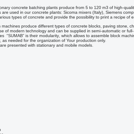
nary concrete batching plants produce from 5 to 120 m3 of high-quali
are used in our concrete plants: Sicoma mixers (Italy), Siemens com
ious types of concrete and provide the possibility to print a recipe of 
machines produce different types of concrete blocks, paving stone, c
se of modern technology and can be supplied in semi-automatic or full
nes
“SUMAB” is their
modularity
, which allows to assemble block machin
y,
as needed
for the organization of
Your production
only
.
re presented with stationary and mobile models.
n