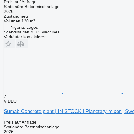
Preis auf Anfrage
Stationäre Betonmischanlage
2026
Zustand
neu
Volumen
120 m³
Nigeria, Lagos
Scandinavian & UK Machines
Verkäufer kontaktieren
7
VIDEO
Sumab Concrete plant | IN STOCK | Planetary mixer | Swe
Preis auf Anfrage
Stationäre Betonmischanlage
2026