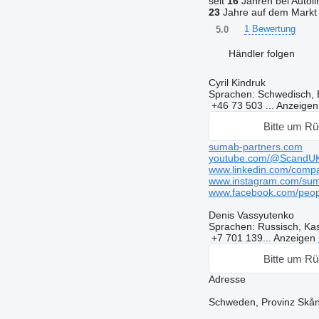
seit
16
Jahren bei Autoli
23
Jahre auf dem Markt
1 Bewertung
5.0
Händler folgen
Cyril Kindruk
Sprachen:
Schwedisch, 
+46 73 503 ...
Anzeige
Bitte um Rü
sumab-partners.com
youtube.com/@ScandU
www.linkedin.com/compa
www.instagram.com/su
www.facebook.com/pe
Denis Vassyutenko
Sprachen:
Russisch, Ka
+7 701 139...
Anzeigen
Bitte um Rü
Adresse
Schweden, Provinz Skån