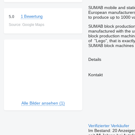
SUMAB mobile and statio
European manufacturers 
1 Bewertung
5.0
to produce up to 1000 var
Source: Google Maps
SUMAB block production 
manufactured with the u
block production machi
of
”Lego”,
that is
exactl
SUMAB block machines a
Details
Kontakt
Alle Bilder ansehen (1)
Verifizierter Verkäufer
Im Bestand:
20 Anzeige