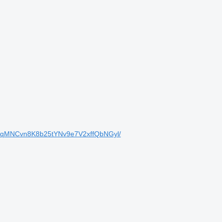
cqMNCvn8K8b25tYNv9e7V2xffQbNGyl/