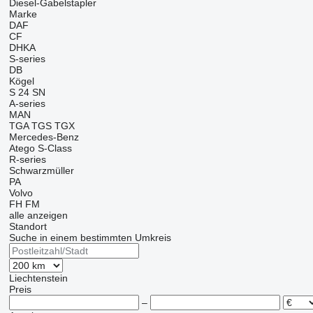
Diesel-Gabelstapler
Marke
DAF
CF
DHKA
S-series
DB
Kögel
S 24
SN
A-series
MAN
TGA
TGS
TGX
Mercedes-Benz
Atego
S-Class
R-series
Schwarzmüller
PA
Volvo
FH
FM
alle anzeigen
Standort
Suche in einem bestimmten Umkreis
Liechtenstein
Preis
–