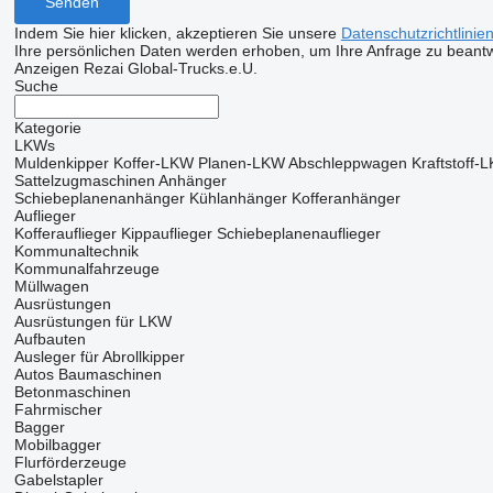
Indem Sie hier klicken, akzeptieren Sie unsere
Datenschutzrichtlinie
Ihre persönlichen Daten werden erhoben, um Ihre Anfrage zu beant
Anzeigen Rezai Global-Trucks.e.U.
Suche
Kategorie
LKWs
Muldenkipper
Koffer-LKW
Planen-LKW
Abschleppwagen
Kraftstoff-
Sattelzugmaschinen
Anhänger
Schiebeplanenanhänger
Kühlanhänger
Kofferanhänger
Auflieger
Kofferauflieger
Kippauflieger
Schiebeplanenauflieger
Kommunaltechnik
Kommunalfahrzeuge
Müllwagen
Ausrüstungen
Ausrüstungen für LKW
Aufbauten
Ausleger für Abrollkipper
Autos
Baumaschinen
Betonmaschinen
Fahrmischer
Bagger
Mobilbagger
Flurförderzeuge
Gabelstapler