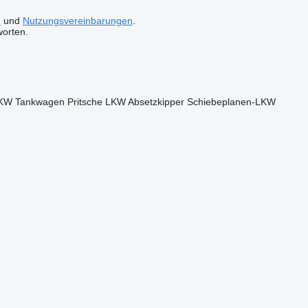
n
und
Nutzungsvereinbarungen
.
worten.
LKW
Tankwagen
Pritsche LKW
Absetzkipper
Schiebeplanen-LKW