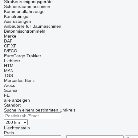
Straßenreinigungsgeräte
Schneeräummaschinen
Kommunalfahrzeuge
Kanalreiniger
Ausrüstungen
Anbauteile für Baumaschinen
Betonmischtrommeln
Marke
DAF
CF
XF
IVECO
EuroCargo
Trakker
Liebherr
HTM
MAN
TGS
Mercedes-Benz
Arocs
Scania
FE
alle anzeigen
Standort
Suche in einem bestimmten Umkreis
Liechtenstein
Preis