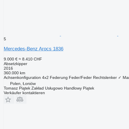
5
Mercedes-Benz Arocs 1836
9.000 €
≈ 8.410 CHF
Absetzkipper
2016
360.000 km
Achsenkonfiguration
4x2
Federung
Feder/Feder
Rechtslenker
✓
Mar
Polen, Łoniów
Tomasz Piątek Zakład Usługowo Handlowy Piątek
Verkäufer kontaktieren