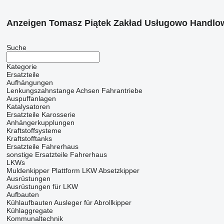
Anzeigen Tomasz Piątek Zakład Usługowo Handlow
Suche
Kategorie
Ersatzteile
Aufhängungen
Lenkungszahnstange
Achsen
Fahrantriebe
Auspuffanlagen
Katalysatoren
Ersatzteile Karosserie
Anhängerkupplungen
Kraftstoffsysteme
Kraftstofftanks
Ersatzteile Fahrerhaus
sonstige Ersatzteile Fahrerhaus
LKWs
Muldenkipper
Plattform LKW
Absetzkipper
Ausrüstungen
Ausrüstungen für LKW
Aufbauten
Kühlaufbauten
Ausleger für Abrollkipper
Kühlaggregate
Kommunaltechnik