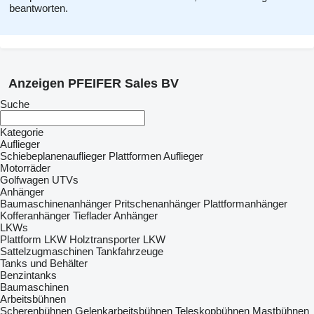
beantworten.
Anzeigen PFEIFER Sales BV
Suche
Kategorie
Auflieger
Schiebeplanenauflieger
Plattformen Auflieger
Motorräder
Golfwagen
UTVs
Anhänger
Baumaschinenanhänger
Pritschenanhänger
Plattformanhänger
Kofferanhänger
Tieflader Anhänger
LKWs
Plattform LKW
Holztransporter LKW
Sattelzugmaschinen
Tankfahrzeuge
Tanks und Behälter
Benzintanks
Baumaschinen
Arbeitsbühnen
Scherenbühnen
Gelenkarbeitsbühnen
Teleskopbühnen
Mastbühnen