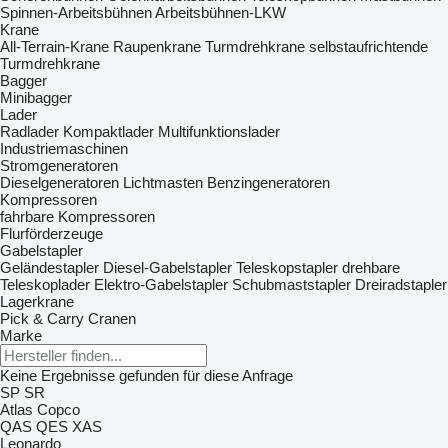
Spinnen-Arbeitsbühnen
Arbeitsbühnen-LKW
Krane
All-Terrain-Krane
Raupenkrane
Turmdrehkrane
selbstaufrichtende
Turmdrehkrane
Bagger
Minibagger
Lader
Radlader
Kompaktlader
Multifunktionslader
Industriemaschinen
Stromgeneratoren
Dieselgeneratoren
Lichtmasten
Benzingeneratoren
Kompressoren
fahrbare Kompressoren
Flurförderzeuge
Gabelstapler
Geländestapler
Diesel-Gabelstapler
Teleskopstapler
drehbare
Teleskoplader
Elektro-Gabelstapler
Schubmaststapler
Dreiradstapler
Lagerkrane
Pick & Carry Cranen
Marke
Keine Ergebnisse gefunden für diese Anfrage
SP
SR
Atlas Copco
QAS
QES
XAS
Leonardo