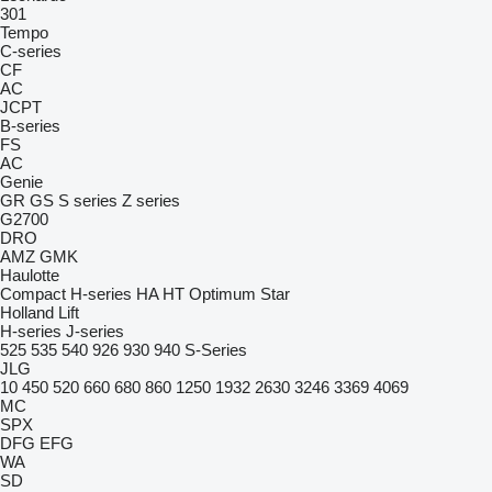
301
Tempo
C-series
CF
AC
JCPT
B-series
FS
AC
Genie
GR
GS
S series
Z series
G2700
DRO
AMZ
GMK
Haulotte
Compact
H-series
HA
HT
Optimum
Star
Holland Lift
H-series
J-series
525
535
540
926
930
940
S-Series
JLG
10
450
520
660
680
860
1250
1932
2630
3246
3369
4069
MC
SPX
DFG
EFG
WA
SD