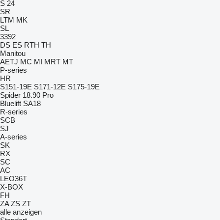
S 24
SR
LTM
MK
SL
3392
DS
ES
RTH
TH
Manitou
AETJ
MC
MI
MRT
MT
P-series
HR
S151-19E
S171-12E
S175-19E
Spider 18.90 Pro
Bluelift SA18
R-series
SCB
SJ
A-series
SK
RX
SC
AC
LEO36T
X-BOX
FH
ZA
ZS
ZT
alle anzeigen