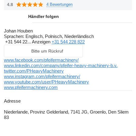
stellen und die erklärten Unternehmensziele zu erreichen.
4.8
4 Bewertungen
Händler folgen
Johan Houben
Sprachen:
Englisch, Polnisch, Niederländisch
+31 544 22...
Anzeigen
+31 544 228 822
Bitte um Rückruf
www.facebook.com/pfeifermachinery/
www.linkedin.com/company/pfeifer-heavy-machinery-b.v.
twitter.com/PHeavyMachinery
www.instagram.com/pfeifermachinery/
www.youtube.com/user/PHeavyMachinery
www.pfeifermachinery.com
Adresse
Niederlande, Provinz Gelderland, 7141 JG, Groenlo, Den Sliem
83