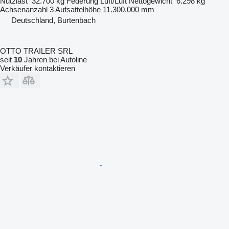
Nutzlast
32.700 kg
Federung
Luft/Luft
Nettogewicht
6.298 kg
Achsenanzahl
3
Aufsattelhöhe
11.300.000 mm
Deutschland, Burtenbach
OTTO TRAILER SRL
seit
10
Jahren bei Autoline
Verkäufer kontaktieren