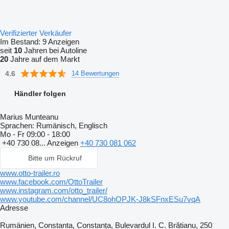
Verifizierter Verkäufer
Im Bestand:
9 Anzeigen
seit
10
Jahren bei Autoline
20
Jahre auf dem Markt
4.6
14 Bewertungen
Händler folgen
Marius Munteanu
Sprachen:
Rumänisch, Englisch
Mo - Fr
09:00 - 18:00
+40 730 08...
Anzeigen
+40 730 081 062
Bitte um Rückruf
www.otto-trailer.ro
www.facebook.com/OttoTrailer
www.instagram.com/otto_trailer/
www.youtube.com/channel/UC8ohOPJK-J8kSFnxESu7vqA
Adresse
Rumänien, Constanta, Constanța, Bulevardul I. C. Brătianu, 250