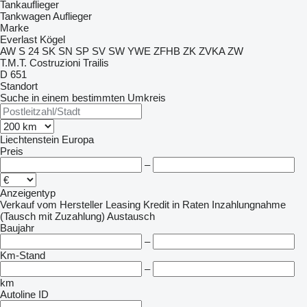
Tankauflieger
Tankwagen Auflieger
Marke
Everlast
Kögel
AW
S 24
SK
SN
SP
SV
SW
YWE
ZFHB
ZK
ZVKA
ZW
T.M.T. Costruzioni
Trailis
D 651
Standort
Suche in einem bestimmten Umkreis
Liechtenstein
Europa
Preis
–
Anzeigentyp
Verkauf
vom Hersteller
Leasing
Kredit
in Raten
Inzahlungnahme
(Tausch mit Zuzahlung)
Austausch
Baujahr
–
Km-Stand
–
km
Autoline ID