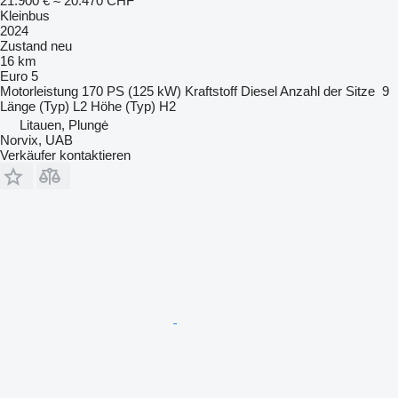
21.900 €
≈ 20.470 CHF
Kleinbus
2024
Zustand
neu
16 km
Euro 5
Motorleistung
170 PS (125 kW)
Kraftstoff
Diesel
Anzahl der Sitze
9
Länge (Typ)
L2
Höhe (Typ)
H2
Litauen, Plungė
Norvix, UAB
Verkäufer kontaktieren