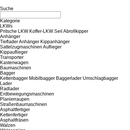
Suche
Kategorie
LKWs
Pritsche LKW
Koffer-LKW
Seil Abrollkipper
Anhänger
Tieflader Anhänger
Kippanhänger
Sattelzugmaschinen
Auflieger
Kippauflieger
Transporter
Kastenwagen
Baumaschinen
Bagger
Kettenbagger
Mobilbagger
Baggerlader
Umschlagbagger
Lader
Radlader
Erdbewegungsmaschinen
Planierraupen
Straßenbaumaschinen
Asphaltfertiger
Kettenfertiger
Asphaltfräsen
Walzen