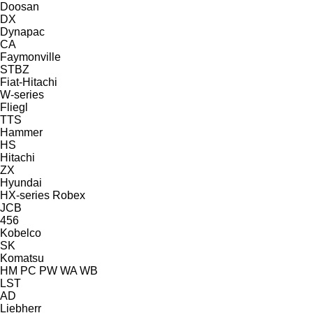
Doosan
DX
Dynapac
CA
Faymonville
STBZ
Fiat-Hitachi
W-series
Fliegl
TTS
Hammer
HS
Hitachi
ZX
Hyundai
HX-series
Robex
JCB
456
Kobelco
SK
Komatsu
HM
PC
PW
WA
WB
LST
AD
Liebherr