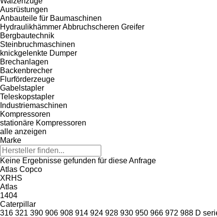
Walzenzüge
Ausrüstungen
Anbauteile für Baumaschinen
Hydraulikhämmer
Abbruchscheren
Greifer
Bergbautechnik
Steinbruchmaschinen
knickgelenkte Dumper
Brechanlagen
Backenbrecher
Flurförderzeuge
Gabelstapler
Teleskopstapler
Industriemaschinen
Kompressoren
stationäre Kompressoren
alle anzeigen
Marke
Keine Ergebnisse gefunden für diese Anfrage
Atlas Copco
XRHS
Atlas
1404
Caterpillar
316
321
390
906
908
914
924
928
930
950
966
972
988
D seri