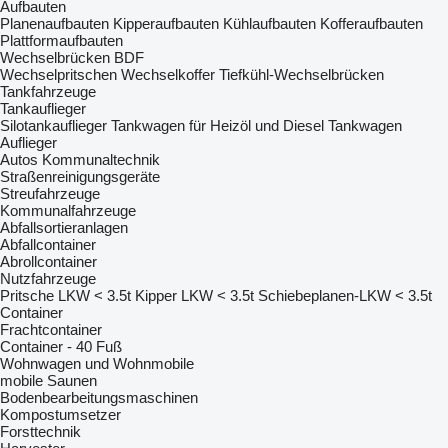
Aufbauten
Planenaufbauten
Kipperaufbauten
Kühlaufbauten
Kofferaufbauten
Plattformaufbauten
Wechselbrücken BDF
Wechselpritschen
Wechselkoffer
Tiefkühl-Wechselbrücken
Tankfahrzeuge
Tankauflieger
Silotankauflieger
Tankwagen für Heizöl und Diesel
Tankwagen
Auflieger
Autos
Kommunaltechnik
Straßenreinigungsgeräte
Streufahrzeuge
Kommunalfahrzeuge
Abfallsortieranlagen
Abfallcontainer
Abrollcontainer
Nutzfahrzeuge
Pritsche LKW < 3.5t
Kipper LKW < 3.5t
Schiebeplanen-LKW < 3.5t
Container
Frachtcontainer
Container - 40 Fuß
Wohnwagen und Wohnmobile
mobile Saunen
Bodenbearbeitungsmaschinen
Kompostumsetzer
Forsttechnik