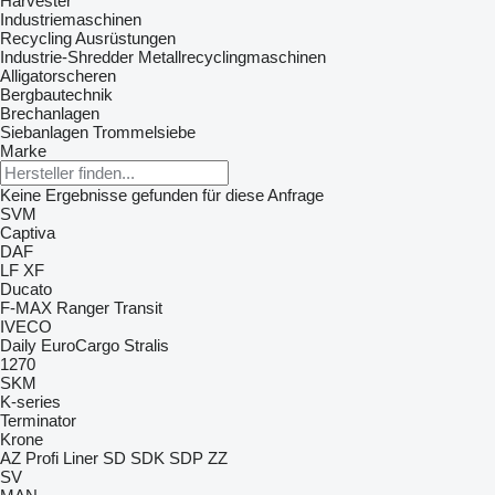
Harvester
Industriemaschinen
Recycling Ausrüstungen
Industrie-Shredder
Metallrecyclingmaschinen
Alligatorscheren
Bergbautechnik
Brechanlagen
Siebanlagen‎
Trommelsiebe
Marke
Keine Ergebnisse gefunden für diese Anfrage
SVM
Captiva
DAF
LF
XF
Ducato
F-MAX
Ranger
Transit
IVECO
Daily
EuroCargo
Stralis
1270
SKM
K-series
Terminator
Krone
AZ
Profi Liner
SD
SDK
SDP
ZZ
SV