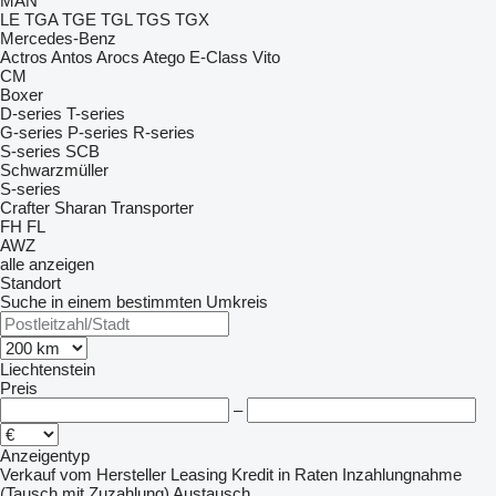
MAN
LE
TGA
TGE
TGL
TGS
TGX
Mercedes-Benz
Actros
Antos
Arocs
Atego
E-Class
Vito
CM
Boxer
D-series
T-series
G-series
P-series
R-series
S-series
SCB
Schwarzmüller
S-series
Crafter
Sharan
Transporter
FH
FL
AWZ
alle anzeigen
Standort
Suche in einem bestimmten Umkreis
Liechtenstein
Preis
–
Anzeigentyp
Verkauf
vom Hersteller
Leasing
Kredit
in Raten
Inzahlungnahme
(Tausch mit Zuzahlung)
Austausch