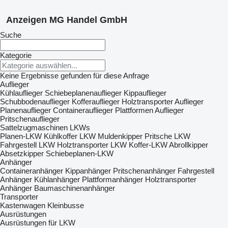
Anzeigen MG Handel GmbH
Suche
Kategorie
Keine Ergebnisse gefunden für diese Anfrage
Auflieger
Kühlauflieger
Schiebeplanenauflieger
Kippauflieger
Schubbodenauflieger
Kofferauflieger
Holztransporter Auflieger
Planenauflieger
Containerauflieger
Plattformen Auflieger
Pritschenauflieger
Sattelzugmaschinen
LKWs
Planen-LKW
Kühlkoffer LKW
Muldenkipper
Pritsche LKW
Fahrgestell LKW
Holztransporter LKW
Koffer-LKW
Abrollkipper
Absetzkipper
Schiebeplanen-LKW
Anhänger
Containeranhänger
Kippanhänger
Pritschenanhänger
Fahrgestell
Anhänger
Kühlanhänger
Plattformanhänger
Holztransporter
Anhänger
Baumaschinenanhänger
Transporter
Kastenwagen
Kleinbusse
Ausrüstungen
Ausrüstungen für LKW