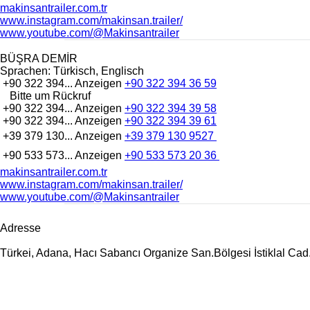
makinsantrailer.com.tr
www.instagram.com/makinsan.trailer/
www.youtube.com/@Makinsantrailer
BÜŞRA DEMİR
Sprachen:
Türkisch, Englisch
+90 322 394...
Anzeigen
+90 322 394 36 59
Bitte um Rückruf
+90 322 394...
Anzeigen
+90 322 394 39 58
+90 322 394...
Anzeigen
+90 322 394 39 61
+39 379 130...
Anzeigen
+39 379 130 9527
+90 533 573...
Anzeigen
+90 533 573 20 36
makinsantrailer.com.tr
www.instagram.com/makinsan.trailer/
www.youtube.com/@Makinsantrailer
Adresse
Türkei, Adana, Hacı Sabancı Organize San.Bölgesi İstiklal Ca