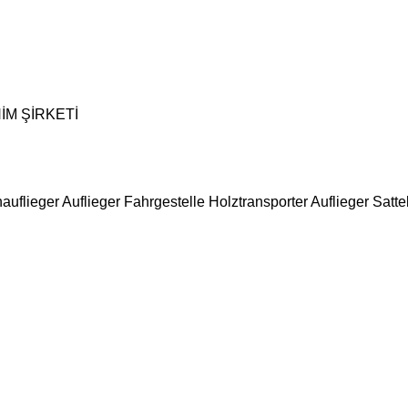
İM ŞİRKETİ
nauflieger
Auflieger Fahrgestelle
Holztransporter Auflieger
Satte