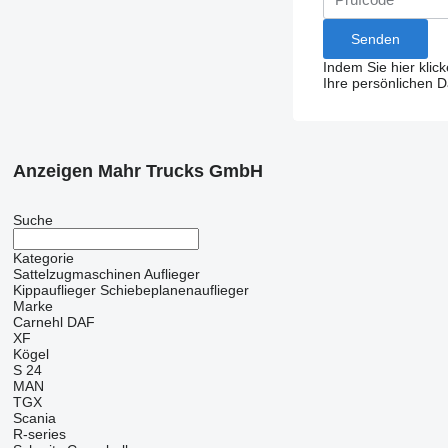
Indem Sie hier klic
Ihre persönlichen 
Anzeigen Mahr Trucks GmbH
Suche
Kategorie
Sattelzugmaschinen
Auflieger
Kippauflieger
Schiebeplanenauflieger
Marke
Carnehl
DAF
XF
Kögel
S 24
MAN
TGX
Scania
R-series