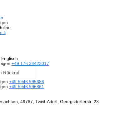
fer
igen
toline
.li
 Englisch
eigen
+49 176 34423017
m Rückruf
igen
+49 5946 995686
igen
+49 5946 996861
sachsen, 49767, Twist-Adorf, Georgsdorferstr. 23