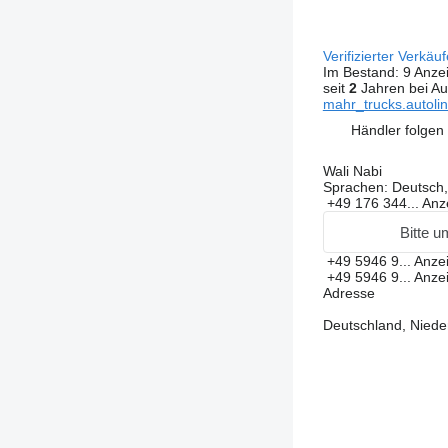
Verifizierter Verkäu
Im Bestand:
9 Anze
seit
2
Jahren bei Au
mahr_trucks.autoline
Händler folgen
Wali Nabi
Sprachen:
Deutsch,
+49 176 344...
Anz
Bitte u
+49 5946 9...
Anze
+49 5946 9...
Anze
Adresse
Deutschland, Nieder