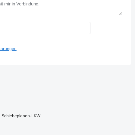
barungen
.
r
Schiebeplanen-LKW