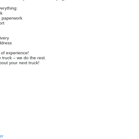
erything:
ck
d paperwork
ort
ivery
address
 of experience!
 truck – we do the rest.
about your next truck!
fer