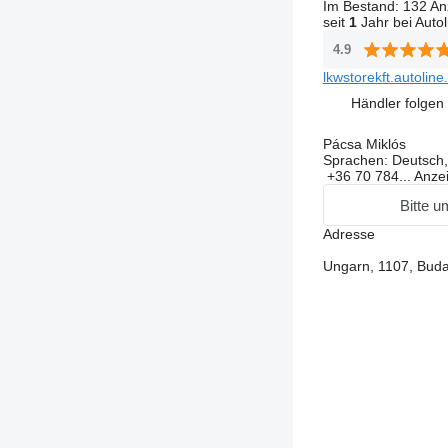
Im Bestand:
132 An
seit
1
Jahr bei Autol
4.9
lkwstorekft.autoline.
Händler folgen
Pácsa Miklós
Sprachen:
Deutsch, 
+36 70 784...
Anze
Bitte u
Adresse
Ungarn, 1107, Budap