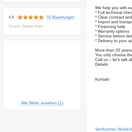
We help you with ev
* Full technical che
* Clear contract an
55 Bewertungen
4.9
* Import and transp
Source: Google Maps
* Financing help
* Warranty options
* Service before del
* Delivery to your 
More than 25 years
You only choose the
Call us – let’s talk 
Details
Kontakt
Alle Bilder ansehen (1)
Verifizierter Verkäu