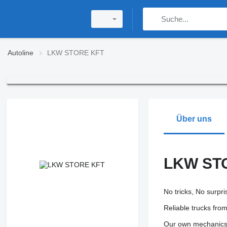
Autoline
LKW STORE KFT
Über uns
LKW ST
No tricks, No surpri
Reliable trucks fro
Our own mechanics c