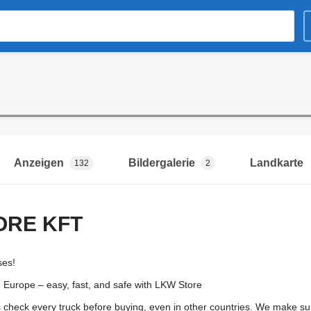
Anzeigen
Bildergalerie
Landkarte
132
2
ORE KFT
ses!
m Europe – easy, fast, and safe with LKW Store
heck every truck before buying, even in other countries. We make sure 