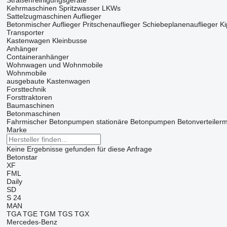
Straßenreinigungsgeräte
Kehrmaschinen
Spritzwasser LKWs
Sattelzugmaschinen
Auflieger
Betonmischer Auflieger
Pritschenauflieger
Schiebeplanenauflieger
Ki
Transporter
Kastenwagen
Kleinbusse
Anhänger
Containeranhänger
Wohnwagen und Wohnmobile
Wohnmobile
ausgebaute Kastenwagen
Forsttechnik
Forsttraktoren
Baumaschinen
Betonmaschinen
Fahrmischer
Betonpumpen
stationäre Betonpumpen
Betonverteiler
Marke
Keine Ergebnisse gefunden für diese Anfrage
Betonstar
XF
FML
Daily
SD
S 24
MAN
TGA
TGE
TGM
TGS
TGX
Mercedes-Benz