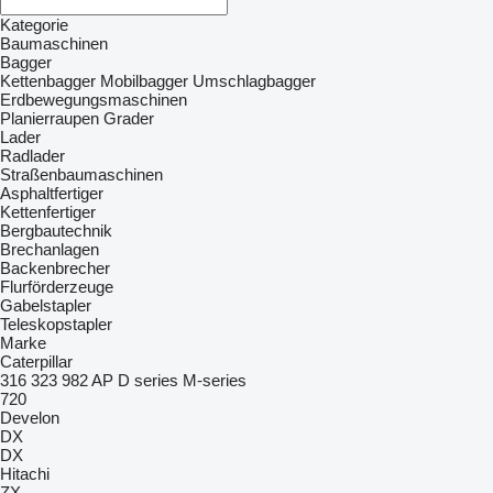
Kategorie
Baumaschinen
Bagger
Kettenbagger
Mobilbagger
Umschlagbagger
Erdbewegungsmaschinen
Planierraupen
Grader
Lader
Radlader
Straßenbaumaschinen
Asphaltfertiger
Kettenfertiger
Bergbautechnik
Brechanlagen
Backenbrecher
Flurförderzeuge
Gabelstapler
Teleskopstapler
Marke
Caterpillar
316
323
982
AP
D series
M-series
720
Develon
DX
DX
Hitachi
ZX