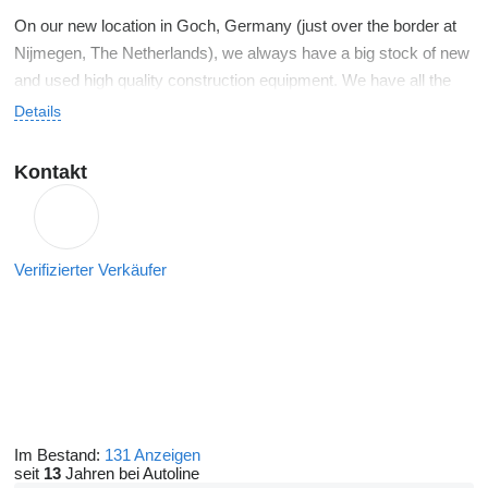
On our new location in Goch, Germany (just over the border at
Nijmegen, The Netherlands), we always have a big stock of new
and used high quality construction equipment. We have all the
facilities to deliver all kinds of construction equipment to your
Details
desire. We also arrange all kinds of shipping and transportation
of sold construction equipment all over the world.
Kontakt
Verifizierter Verkäufer
Im Bestand:
131 Anzeigen
seit
13
Jahren bei Autoline