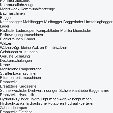
Kommunaltechnik
Kommunalfahrzeuge
Mehrzweck-Kommunalfahrzeuge
Baumaschinen
Bagger
Kettenbagger
Mobilbagger
Minibagger
Baggerlader
Umschlagbagger
Lader
Radlader
Laderaupen
Kompaktlader
Multifunktionslader
Erdbewegungsmaschinen
Planierraupen
Grader
Walzen
Walzenzüge
kleine Walzen
Kombiwalzen
Gebäudeausrüstungen
Gerüste
Schalung
Deckenschalungen
Krane
Mobilkrane
Raupenkrane
Straßenbaumaschinen
Bitumenspritzmaschinen
Ersatzteile
Ersatzteile Karosserie
Schnellwechsler
Drehverbindungen
Schwenkantriebe
Baggerarme
Ersatzteile Hydraulik
Hydraulikzylinder
Hydraulikpumpen
Axialkolbenpumpen
Hydrauliktanks
hydraulische Rotatoren
Hydraulikverteiler
Zahnradpumpen
Ersatzteile Getriebe