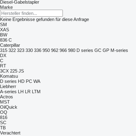
Diesel-Gabelstapler
Marke
Keine Ergebnisse gefunden für diese Anfrage
SM
XAS
BW
836 C
Caterpillar
315
322
323
330
336
950
962
966
980
D series
GC
GP
M-series
DX
C
RT
3CX
225
JS
Komatsu
D series
HD
PC
WA
Liebherr
A-series
LH
LR
LTM
Actros
MST
OilQuick
OQ
816
SC
TB
Verachtert