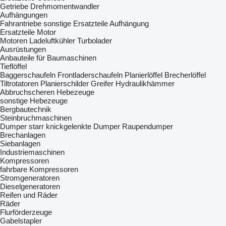
Getriebe
Drehmomentwandler
Aufhängungen
Fahrantriebe
sonstige Ersatzteile Aufhängung
Ersatzteile Motor
Motoren
Ladeluftkühler
Turbolader
Ausrüstungen
Anbauteile für Baumaschinen
Tieflöffel
Baggerschaufeln
Frontladerschaufeln
Planierlöffel
Brecherlöffel
Tiltrotatoren
Planierschilder
Greifer
Hydraulikhämmer
Abbruchscheren
Hebezeuge
sonstige Hebezeuge
Bergbautechnik
Steinbruchmaschinen
Dumper starr
knickgelenkte Dumper
Raupendumper
Brechanlagen
Siebanlagen‎
Industriemaschinen
Kompressoren
fahrbare Kompressoren
Stromgeneratoren
Dieselgeneratoren
Reifen und Räder
Räder
Flurförderzeuge
Gabelstapler