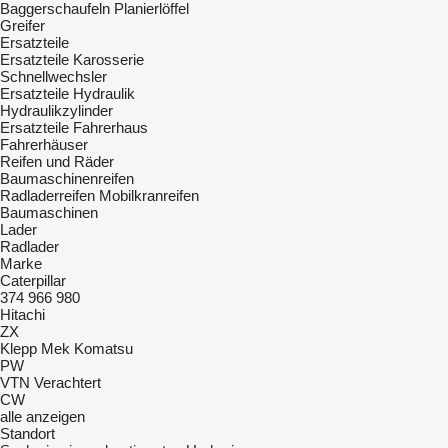
Baggerschaufeln
Planierlöffel
Greifer
Ersatzteile
Ersatzteile Karosserie
Schnellwechsler
Ersatzteile Hydraulik
Hydraulikzylinder
Ersatzteile Fahrerhaus
Fahrerhäuser
Reifen und Räder
Baumaschinenreifen
Radladerreifen
Mobilkranreifen
Baumaschinen
Lader
Radlader
Marke
Caterpillar
374
966
980
Hitachi
ZX
Klepp Mek
Komatsu
PW
VTN
Verachtert
CW
alle anzeigen
Standort