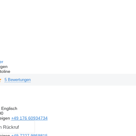
fer
igen
toline
5 Bewertungen
 Englisch
00
eigen
+49 176 60934734
m Rückruf
eigen
+49 7227 9959815