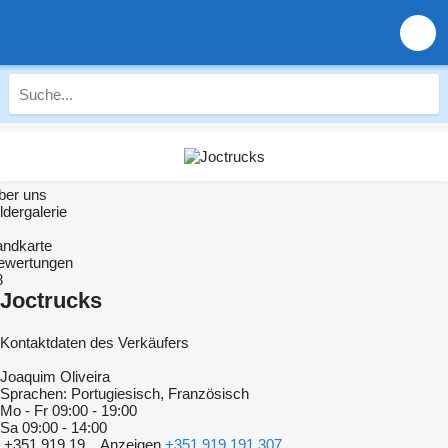
ber uns
ldergalerie
andkarte
ewertungen
8
Joctrucks
Kontaktdaten des Verkäufers
Joaquim Oliveira
Sprachen:
Portugiesisch, Französisch
Mo - Fr
09:00 - 19:00
Sa
09:00 - 14:00
+351 919 19...
Anzeigen
+351 919 191 307