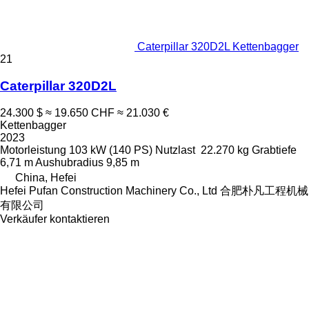
Caterpillar 320D2L Kettenbagger
21
Caterpillar 320D2L
24.300 $
≈ 19.650 CHF
≈ 21.030 €
Kettenbagger
2023
Motorleistung
103 kW (140 PS)
Nutzlast
22.270 kg
Grabtiefe
6,71 m
Aushubradius
9,85 m
China, Hefei
Hefei Pufan Construction Machinery Co., Ltd 合肥朴凡工程机械
有限公司
Verkäufer kontaktieren