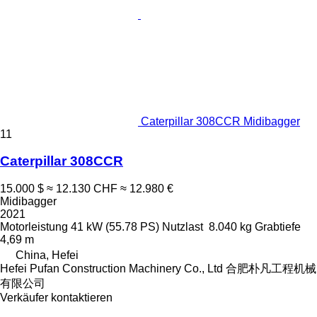
Caterpillar 308CCR Midibagger
11
Caterpillar 308CCR
15.000 $
≈ 12.130 CHF
≈ 12.980 €
Midibagger
2021
Motorleistung
41 kW (55.78 PS)
Nutzlast
8.040 kg
Grabtiefe
4,69 m
China, Hefei
Hefei Pufan Construction Machinery Co., Ltd 合肥朴凡工程机械
有限公司
Verkäufer kontaktieren