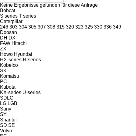
Keine Ergebnisse gefunden für diese Anfrage
Bobcat
S series
T series
Caterpillar
246
303
304
305
307
308
315
320
323
325
330
336
349
Doosan
DH
DX
FAW
Hitachi
ZX
Howo
Hyundai
HX-series
R-series
Kobelco
SK
Komatsu
PC
Kubota
KX-series
U-series
SDLG
LG
LGB
Sany
SY
Shantui
SD
SE
Volvo