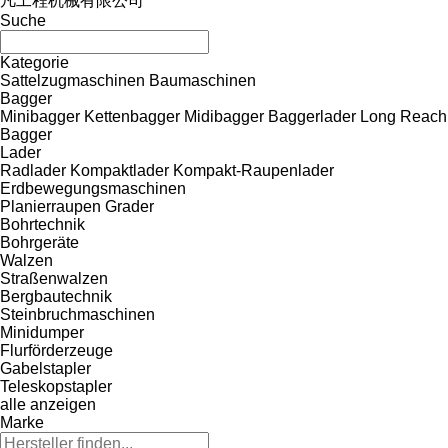
凡工程机械有限公司
Suche
Kategorie
Sattelzugmaschinen
Baumaschinen
Bagger
Minibagger
Kettenbagger
Midibagger
Baggerlader
Long Reach
Bagger
Lader
Radlader
Kompaktlader
Kompakt-Raupenlader
Erdbewegungsmaschinen
Planierraupen
Grader
Bohrtechnik
Bohrgeräte
Walzen
Straßenwalzen
Bergbautechnik
Steinbruchmaschinen
Minidumper
Flurförderzeuge
Gabelstapler
Teleskopstapler
alle anzeigen
Marke