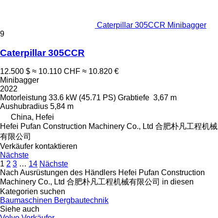
Caterpillar 305CCR Minibagger
9
Caterpillar 305CCR
12.500 $
≈ 10.110 CHF
≈ 10.820 €
Minibagger
2022
Motorleistung
33.6 kW (45.71 PS)
Grabtiefe
3,67 m
Aushubradius
5,84 m
China, Hefei
Hefei Pufan Construction Machinery Co., Ltd 合肥朴凡工程机械
有限公司
Verkäufer kontaktieren
Nächste
1
2
3
…
14
Nächste
Nach Ausrüstungen des Händlers Hefei Pufan Construction
Machinery Co., Ltd 合肥朴凡工程机械有限公司 in diesen
Kategorien suchen
Baumaschinen
Bergbautechnik
Siehe auch
Volvo Verkäufer