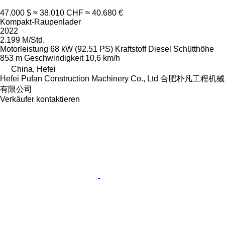
47.000 $
≈ 38.010 CHF
≈ 40.680 €
Kompakt-Raupenlader
2022
2.199 M/Std.
Motorleistung
68 kW (92.51 PS)
Kraftstoff
Diesel
Schütthöhe
853 m
Geschwindigkeit
10,6 km/h
China, Hefei
Hefei Pufan Construction Machinery Co., Ltd 合肥朴凡工程机械
有限公司
Verkäufer kontaktieren