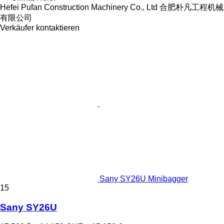
Hefei Pufan Construction Machinery Co., Ltd 合肥朴凡工程机械
有限公司
Verkäufer kontaktieren
Sany SY26U Minibagger
15
Sany SY26U