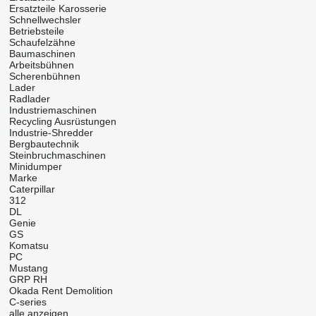
Ersatzteile Karosserie
Schnellwechsler
Betriebsteile
Schaufelzähne
Baumaschinen
Arbeitsbühnen
Scherenbühnen
Lader
Radlader
Industriemaschinen
Recycling Ausrüstungen
Industrie-Shredder
Bergbautechnik
Steinbruchmaschinen
Minidumper
Marke
Caterpillar
312
DL
Genie
GS
Komatsu
PC
Mustang
GRP
RH
Okada
Rent Demolition
C-series
alle anzeigen