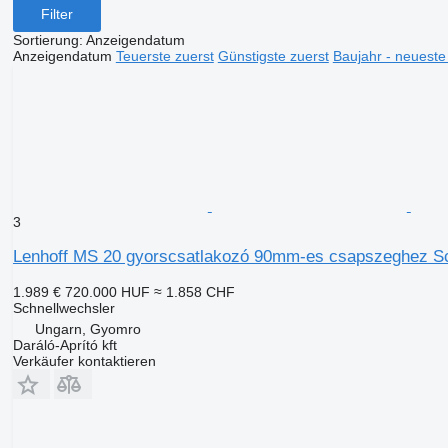
Filter
Sortierung
:
Anzeigendatum
Anzeigendatum
Teuerste zuerst
Günstigste zuerst
Baujahr - neueste
3
Lenhoff MS 20 gyorscsatlakozó 90mm-es csapszeghez Sc
1.989 €
720.000 HUF
≈ 1.858 CHF
Schnellwechsler
Ungarn, Gyomro
Daráló-Aprító kft
Verkäufer kontaktieren