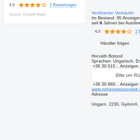
2 Bewertungen
4.0
Verifizierter Verkäufer
Source: Google Maps
Im Bestand:
95 Anzeige
seit
6
Jahren bei Autolin
2 
4.0
Händler folgen
Horváth Botond
Sprachen:
Ungarisch, En
+36 30 515...
Anzeigen
Bitte um Rü
+36 30 860...
Anzeigen
www.nehezgepszerelek.
Adresse
Ungarn, 2230, Gyömrő, K