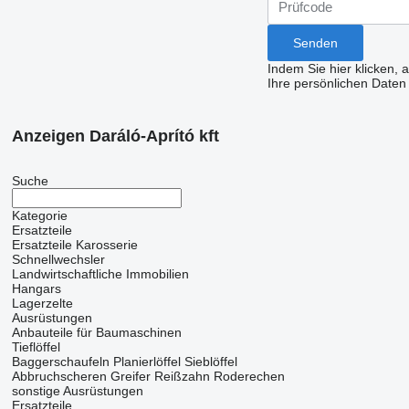
Indem Sie hier klicken, 
Ihre persönlichen Daten
Anzeigen Daráló-Aprító kft
Suche
Kategorie
Ersatzteile
Ersatzteile Karosserie
Schnellwechsler
Landwirtschaftliche Immobilien
Hangars
Lagerzelte
Ausrüstungen
Anbauteile für Baumaschinen
Tieflöffel
Baggerschaufeln
Planierlöffel
Sieblöffel
Abbruchscheren
Greifer
Reißzahn
Roderechen
sonstige Ausrüstungen
Ersatzteile