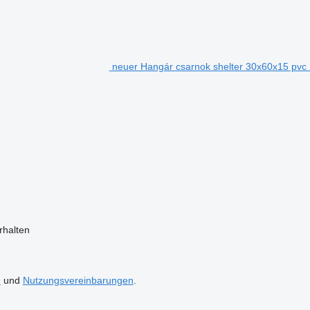
neuer Hangár csarnok shelter 30x60x15 pvc 
halten
n
und
Nutzungsvereinbarungen
.