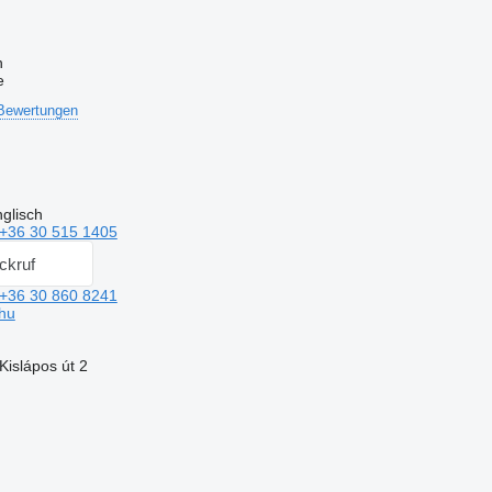
n
e
Bewertungen
glisch
+36 30 515 1405
ckruf
+36 30 860 8241
hu
islápos út 2