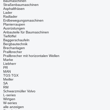
Baumaschinen
Straßenbaumaschinen
Asphaltfräsen
Lader
Radlader
Erdbewegungsmaschinen
Planierraupen
Ausrüstungen
Anbauteile für Baumaschinen
Tieflöffel
Baggerschaufeln
Bergbautechnik
Brechanlagen
Prallbrecher
Prallbrecher mit horizontalen Wellen
Marke
Liebherr
PR
MAN
TGS
TGX
Meiller
SA
RM
Schwarzmüller
Volvo
L-series
Wirtgen
W-series
alle anzeigen