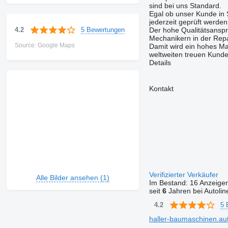
sind bei uns Standard.
Egal ob unser Kunde in 
jederzeit geprüft werden
5 Bewertungen
4.2
Der hohe Qualitätsanspr
Mechanikern in der Repa
Source: Google Maps
Damit wird ein hohes Ma
weltweiten treuen Kunde
Details
Kontakt
Verifizierter Verkäufer
Alle Bilder ansehen (1)
Im Bestand:
16 Anzeige
seit
6
Jahren bei Autolin
5 
4.2
haller-baumaschinen.auto