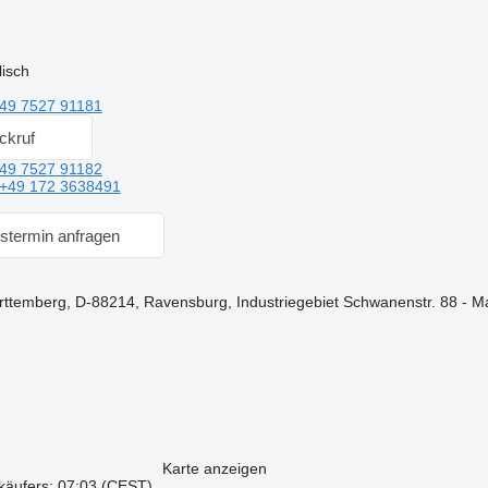
isch
49 7527 91181
ckruf
49 7527 91182
+49 172 3638491
stermin anfragen
ttemberg, D-88214, Ravensburg, Industriegebiet Schwanenstr. 88 - M
Karte anzeigen
käufers: 07:03 (CEST)