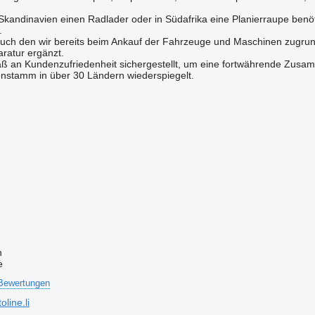
Skandinavien einen Radlader oder in Südafrika eine Planierraupe benö
.
uch den wir bereits beim Ankauf der Fahrzeuge und Maschinen zugrundel
ratur ergänzt.
ß an Kundenzufriedenheit sichergestellt, um eine fortwährende Zusa
nstamm in über 30 Ländern wiederspiegelt.
n
e
Bewertungen
line.li