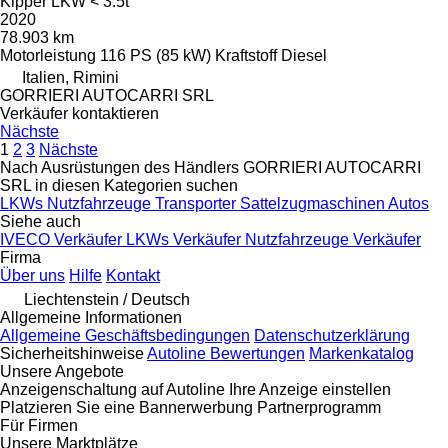
Kipper LKW < 3.5t
2020
78.903 km
Motorleistung
116 PS (85 kW)
Kraftstoff
Diesel
Italien, Rimini
GORRIERI AUTOCARRI SRL
Verkäufer kontaktieren
Nächste
1
2
3
Nächste
Nach Ausrüstungen des Händlers GORRIERI AUTOCARRI
SRL in diesen Kategorien suchen
LKWs
Nutzfahrzeuge
Transporter
Sattelzugmaschinen
Autos
Siehe auch
IVECO Verkäufer
LKWs Verkäufer
Nutzfahrzeuge Verkäufer
Firma
Über uns
Hilfe
Kontakt
Liechtenstein / Deutsch
Allgemeine Informationen
Allgemeine Geschäftsbedingungen
Datenschutzerklärung
Sicherheitshinweise
Autoline Bewertungen
Markenkatalog
Unsere Angebote
Anzeigenschaltung auf Autoline
Ihre Anzeige einstellen
Platzieren Sie eine Bannerwerbung
Partnerprogramm
Für Firmen
Unsere Marktplätze