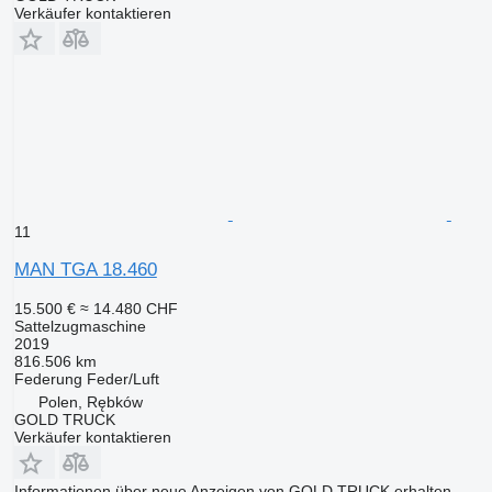
Verkäufer kontaktieren
11
MAN TGA 18.460
15.500 €
≈ 14.480 CHF
Sattelzugmaschine
2019
816.506 km
Federung
Feder/Luft
Polen, Rębków
GOLD TRUCK
Verkäufer kontaktieren
Informationen über neue Anzeigen von GOLD TRUCK erhalten