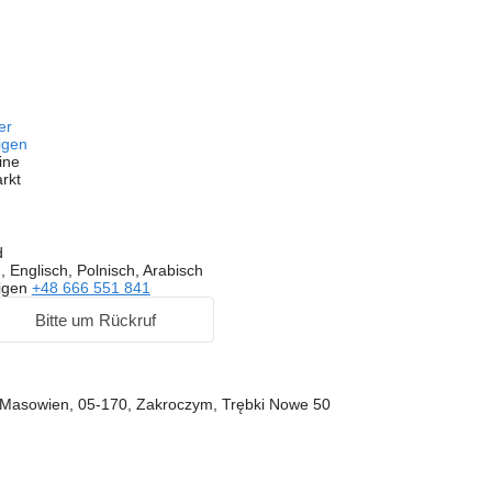
fer
igen
ine
rkt
d
 Englisch, Polnisch, Arabisch
igen
+48 666 551 841
Bitte um Rückruf
 Masowien, 05-170, Zakroczym, Trębki Nowe 50