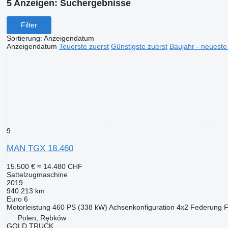
5 Anzeigen:
Suchergebnisse
Filter
Sortierung
:
Anzeigendatum
Anzeigendatum
Teuerste zuerst
Günstigste zuerst
Baujahr - neueste
9
MAN TGX 18.460
15.500 €
≈ 14.480 CHF
Sattelzugmaschine
2019
940.213 km
Euro 6
Motorleistung
460 PS (338 kW)
Achsenkonfiguration
4x2
Federung
F
Polen, Rębków
GOLD TRUCK