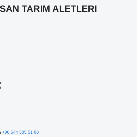
AN TARIM ALETLERI
n
e
n
+90 544 585 51 88