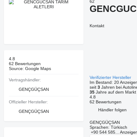
62
GENCGUCS
Kontakt
4.8
62 Bewertungen
Source: Google Maps
Verifizierter Hersteller
Vertragshändler:
Im Bestand:
20 Anzeige
seit
3
Jahren bei Autolin
GENÇGÜÇSAN
35
Jahre auf dem Markt
4.8
Offizieller Hersteller:
62 Bewertungen
Händler folgen
GENÇGÜÇSAN
GENÇGÜÇSAN
Sprachen:
Türkisch
+90 544 585...
Anzeige