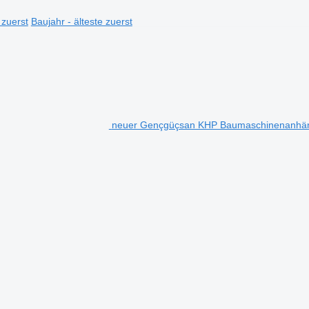
 zuerst
Baujahr - älteste zuerst
neuer Gençgüçsan KHP Baumaschinenanhä